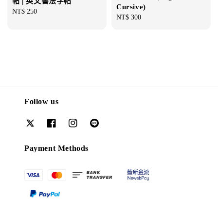
帖 | 英文書法字帖
Cursive)
Regular
NT$ 250
Regular
NT$ 300
price
price
Follow us
Payment Methods