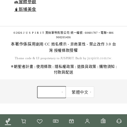
🚗實體參觀
🧋新埔美食
©2026 J U S P I R I T 賈絲筆咧有限公司 統一編號: 60601707。電聯+886
900205436
本著作係採用
創用 CC 姓名標示 - 非商業性 - 禁止改作 3.0 台
灣 授權條款
授權
juspirit.com.tw
Theme code & UI proprietary to JUSPIRIT. Built by
.
⚜️朝聖者計畫
使用條款
隱私權政策
退換貨政策
購物須知
|
|
|
|
|
付款與配送