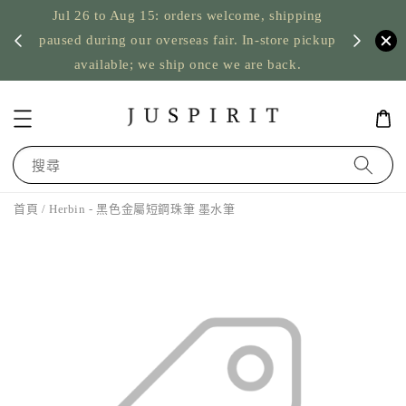
Jul 26 to Aug 15: orders welcome, shipping
暫停寄
US orde
paused during our overseas fair. In-store pickup
available; we ship once we are back.
搜尋
首頁
/ Herbin - 黑色金屬短鋼珠筆 墨水筆