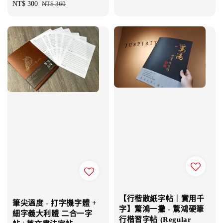
Sale
NT$ 300
Regular
NT$ 360
price
price
【行楷散紙字帖｜實用千
筆尖溫度 - 打字機字體 +
字】驚鴻一撇 - 驚鴻硬筆
細字義大利體 二合一字
行楷習字帖 (Regular