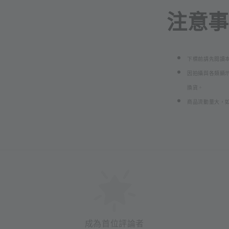
注意事項
下標前請先閱讀
因拍攝與各類顯
換貨。
商品流動量大，
成為首位評論者