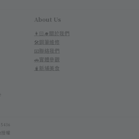
About Us
👩🏻‍🎓關於我們
🛠️鋼筆維修
📧聯絡我們
🚗實體參觀
🧋新埔美食
e
05436
授權
款