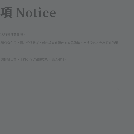
 Notice
本店各項注意事項。
示器必
有色差，圖片僅供參考，顏色請以實際收到商品為準。不接受色差作為瑕疵的退
如遇缺貨事宜，本店保留訂單接受與拒絕之權利。