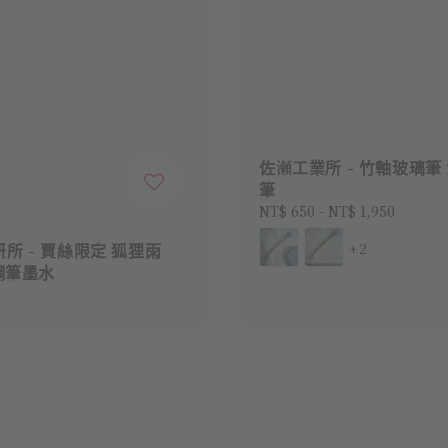
佐瀬工業所 - 竹軸玻璃筆
筆
Regular
NT$ 650
-
NT$ 1,950
price
所 - 賈絲限定 狐狸雨
+2
 鋼筆墨水