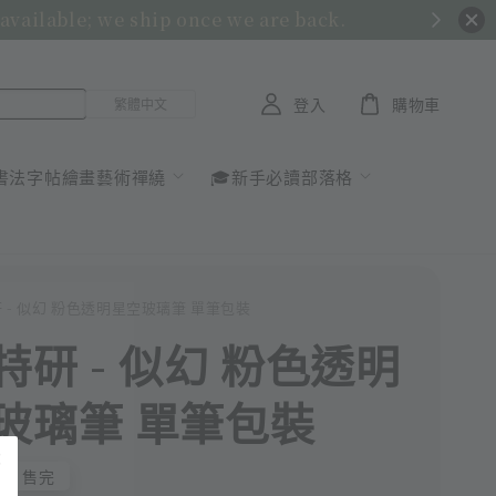
 available; we ship once we are back.
登入
購物車
書法字帖繪畫藝術禪繞
🎓新手必讀部落格
研 - 似幻 粉色透明星空玻璃筆 單筆包裝
特研 - 似幻 粉色透明
玻璃筆 單筆包裝
售完