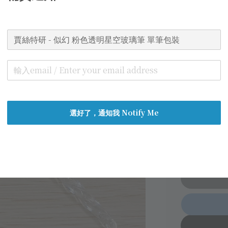
price
World
Secur
Authe
總分:
0
-
0
顏色
選好了，通知我 Notify Me