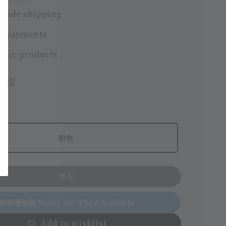
wide shipping
e payments
ntic products
評價
粉色
售完
到貨通知我 Notify Me When Available
Add to wishlist