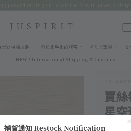
ng paused during our overseas fair. In-store pickup
💼書寫相關週邊
🧻紙張手帳紙膠帶
🪶沾水筆墨

NEW!! International Shipping & Customs
首頁
/ 賈絲特
賈絲
星空
Regular
NT$ 499
補貨通知 Restock Notification