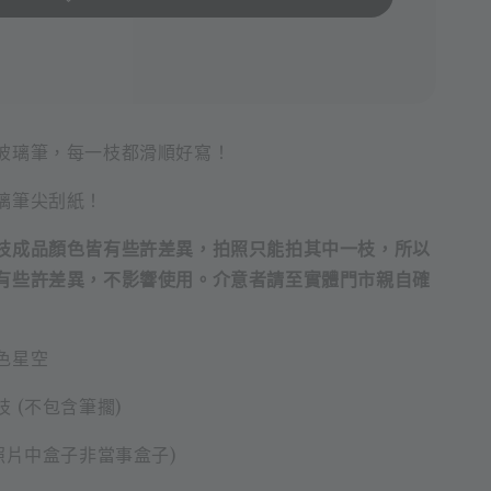
玻璃筆，每一枝都滑順好寫！
璃筆尖刮紙！
枝成品顏色皆有些許差異，拍照只能拍其中一枝，所以
有些許差異，不影響使用。介意者請至實體門市親自確
色星空
 (不包含筆擱)
照片中盒子非當事盒子)