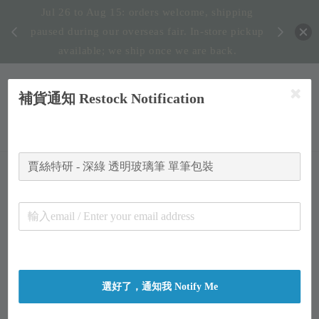
Jul 26 to Aug 15: orders welcome, shipping
暫停寄
US orde
paused during our overseas fair. In-store pickup
available; we ship once we are back.
補貨通知 Restock Notification
搜尋
首頁
/ 賈絲特研 - 深綠 透明玻璃筆 單筆包裝
選好了，通知我 Notify Me