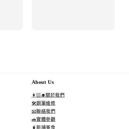
About Us
👩🏻‍🎓關於我們
🛠️鋼筆維修
📧聯絡我們
🚗實體參觀
🧋新埔美食