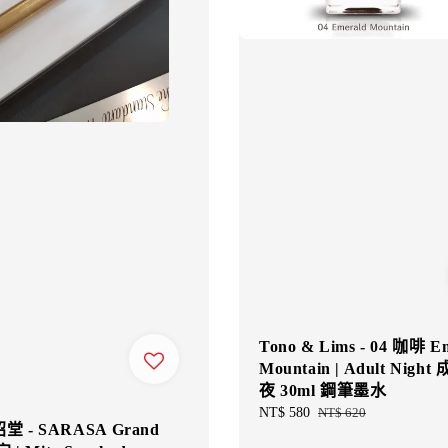
Tono & Lims - 04 咖啡 E
Mountain | Adult Nigh
夜 30ml 鋼筆墨水
Sale
NT$ 580
Regular
NT$ 620
 - SARASA Grand
price
price