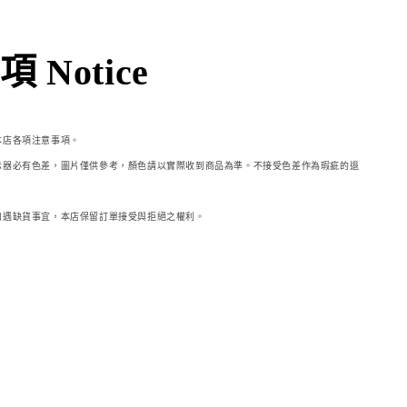
 Notice
本店各項注意事項。
示器必
有色差，圖片僅供參考，顏色請以實際收到商品為準。不接受色差作為瑕疵的退
如遇缺貨事宜，本店保留訂單接受與拒絕之權利。