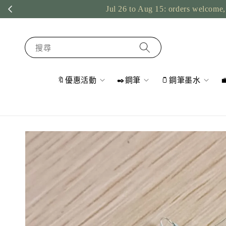
Jul 26 to Aug 15: orders welcome, 
搜尋
🔖優惠活動
✒️鋼筆
🫙鋼筆墨水