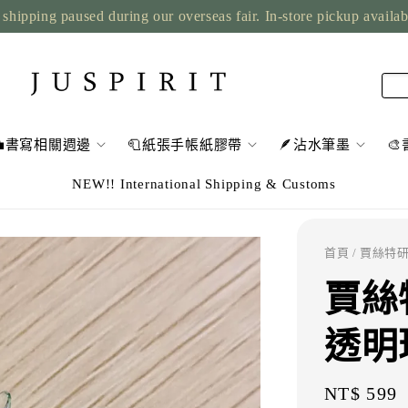
shipping paused during our overseas fair. In-store pickup availa
💼書寫相關週邊
🧻紙張手帳紙膠帶
🪶沾水筆墨

NEW!! International Shipping & Customs
首頁
/ 賈絲特
賈絲
透明
Regular
NT$ 599