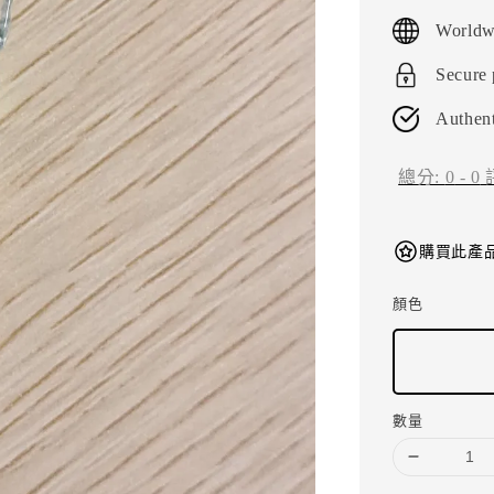
price
Worldw
Secure
Authent
總分:
0
-
0
購買此產品
顏色
數量