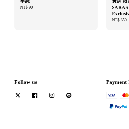
季織
黃銅 限定 
SARASA 
Regular
NT$ 90
price
Exclusi
Regular
NT$ 650
price
Follow us
Payment 