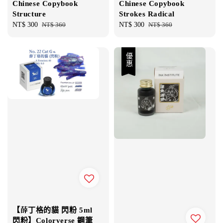
Chinese Copybook
Chinese Copybook
Structure
Strokes Radical
Sale
NT$ 300
Regular
NT$ 360
Sale
NT$ 300
Regular
NT$ 360
price
price
price
price
優惠
【薛丁格的貓 閃粉 5ml
閃粉】Colorverse 鋼筆