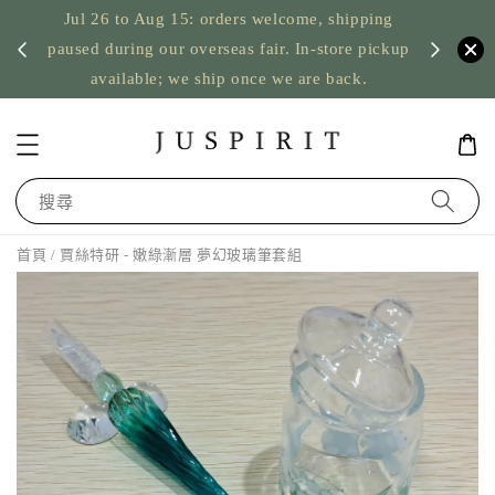
Jul 26 to Aug 15: orders welcome, shipping
暫停寄
US orde
paused during our overseas fair. In-store pickup
available; we ship once we are back.
搜尋
首頁
/ 賈絲特研 - 嫩綠漸層 夢幻玻璃筆套組