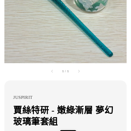
1
/
1
JUSPIRIT
賈絲特研 - 嫩綠漸層 夢幻
玻璃筆套組