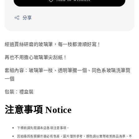
分享
經過賈絲研磨的玻璃筆，每一枝都滑順好寫！
再也不用擔心玻璃筆尖刮紙！
套組內容：玻璃筆一枝、透明筆擱一個、同色系玻璃洗筆筒
一個
包裝：禮盒裝
注意事項 Notice
下標前請先閱讀本店各項注意事項。
因拍攝與各類顯示器必
有色差，圖片僅供參考，顏色請以實際收到商品為準。不