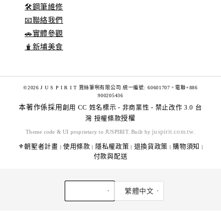
🛠️鋼筆維修
📧聯絡我們
🚗實體參觀
🧋新埔美食
©2026 J U S P I R I T 賈絲筆咧有限公司 統一編號: 60601707。電聯+886
900205436
本著作係採用
創用 CC 姓名標示 - 非商業性 - 禁止改作 3.0 台
灣 授權條款
授權
juspirit.com.tw
Theme code & UI proprietary to JUSPIRIT. Built by
.
⚜️朝聖者計畫
使用條款
隱私權政策
退換貨政策
購物須知
|
|
|
|
|
付款與配送