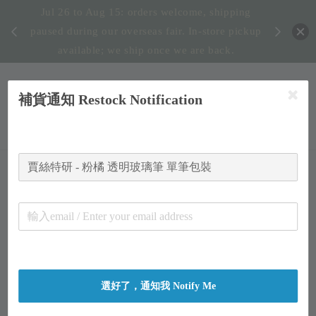
Jul 26 to Aug 15: orders welcome, shipping
暫停寄
US orde
paused during our overseas fair. In-store pickup
available; we ship once we are back.
補貨通知 Restock Notification
搜尋
首頁
/ 賈絲特研 - 粉橘 透明玻璃筆 單筆包裝
選好了，通知我 Notify Me