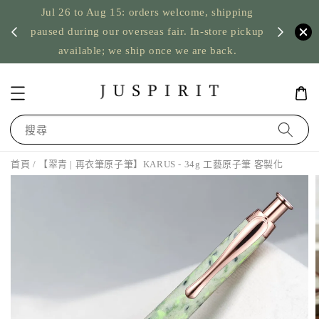
Jul 26 to Aug 15: orders welcome, shipping
暫停寄
US orde
paused during our overseas fair. In-store pickup
available; we ship once we are back.
搜尋
首頁
/ 【翠青 | 再衣筆原子筆】KARUS - 34g 工藝原子筆 客製化