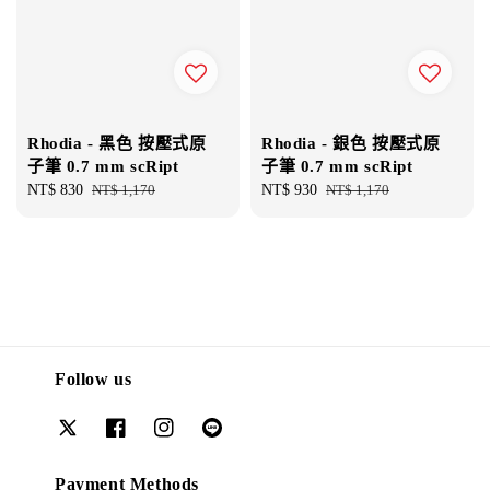
Rhodia - 黑色 按壓式原
Rhodia - 銀色 按壓式原
子筆 0.7 mm scRipt
子筆 0.7 mm scRipt
Sale
NT$ 830
Regular
NT$ 1,170
Sale
NT$ 930
Regular
NT$ 1,170
price
price
price
price
Follow us
Payment Methods