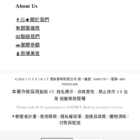
About Us
👩🏻‍🎓關於我們
🛠️鋼筆維修
📧聯絡我們
🚗實體參觀
🧋新埔美食
©2026 J U S P I R I T 賈絲筆咧有限公司 統一編號: 60601707。電聯+886
900205436
本著作係採用
創用 CC 姓名標示 - 非商業性 - 禁止改作 3.0 台
灣 授權條款
授權
juspirit.com.tw
Theme code & UI proprietary to JUSPIRIT. Built by
.
⚜️朝聖者計畫
使用條款
隱私權政策
退換貨政策
購物須知
|
|
|
|
|
付款與配送