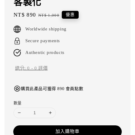
客製化
Sale
NT$ 890
Regular
優惠
NT$ 1,000
price
price
Worldwide shipping
Secure payments
Authentic products
總分:
0
-
0
評價
購買此產品可獲得 890 會員點數
數量
加入購物車