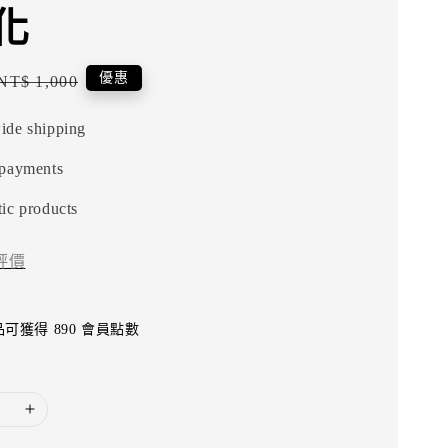
化
Regular
優惠
NT$ 1,000
price
ide shipping
 payments
ic products
評價
可獲得 890 會員點數