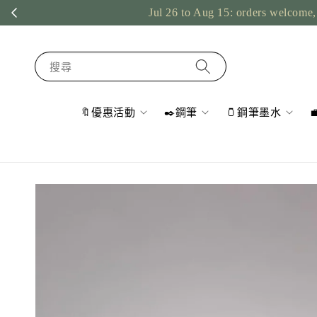
Jul 26 to Aug 15: orders welcome, 
搜尋
🔖優惠活動
✒️鋼筆
🫙鋼筆墨水