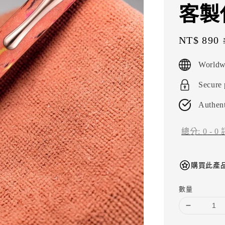
客製
Sale
NT$ 890
price
Worldw
Secure
Authent
總分:
0
-
0
購買此產品
數量