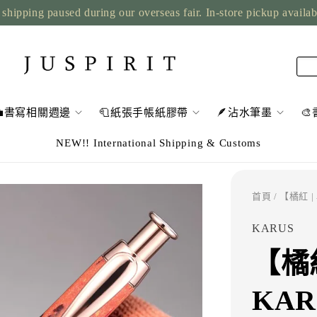
shipping paused during our overseas fair. In-store pickup availa
💼書寫相關週邊
🧻紙張手帳紙膠帶
🪶沾水筆墨

NEW!! International Shipping & Customs
首頁
/ 【橘紅 
KARUS
【橘
KAR