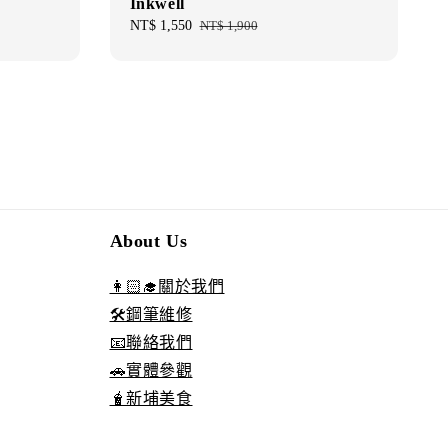
Inkwell
Sale
NT$ 1,550
Regular
NT$ 1,900
price
price
About Us
👩🏻‍🎓關於我們
🛠️鋼筆維修
📧聯絡我們
🚗實體參觀
🧋新埔美食