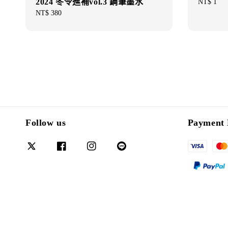
2024 冬令進補vol.3 鋼筆墨水
Regular
NT$ 1
price
Regular
NT$ 380
price
Follow us
Payment 