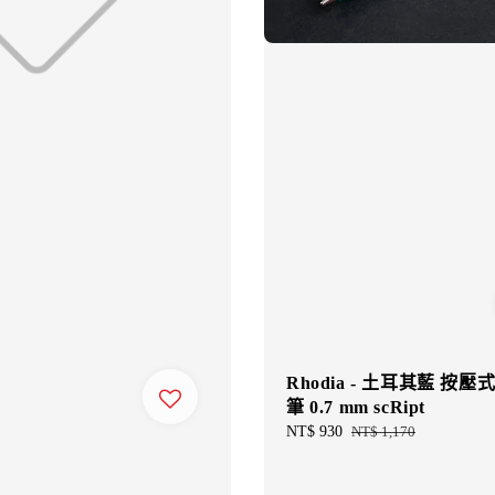
Rhodia - 土耳其藍 按壓
筆 0.7 mm scRipt
Sale
NT$ 930
Regular
NT$ 1,170
price
price