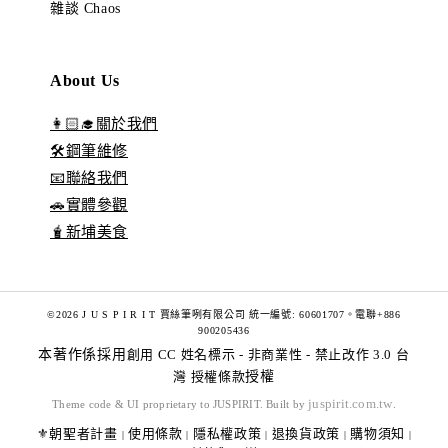
雜談 Chaos
About Us
👩🏻‍🎓關於我們
🛠️鋼筆維修
📧聯絡我們
🚗實體參觀
🧋新埔美食
©2026 J U S P I R I T 賈絲筆咧有限公司 統一編號: 60601707。電聯+886
900205436
本著作係採用
創用 CC 姓名標示 - 非商業性 - 禁止改作 3.0 台
灣 授權條款
授權
juspirit.com.tw
Theme code & UI proprietary to JUSPIRIT. Built by
.
⚜️朝聖者計畫
使用條款
隱私權政策
退換貨政策
購物須知
|
|
|
|
|