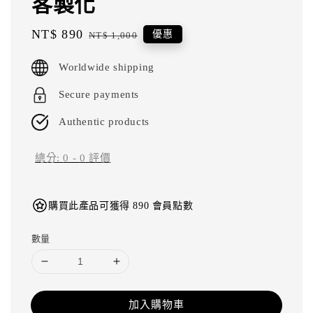
客製化
Sale
NT$ 890
Regular
優惠
NT$ 1,000
price
price
Worldwide shipping
Secure payments
Authentic products
總分:
0
-
0
評價
購買此產品可獲得 890 會員點數
數量
加入購物車