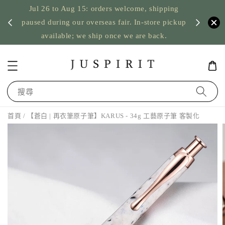
Jul 26 to Aug 15: orders welcome, shipping
暫停寄
US orde
paused during our overseas fair. In-store pickup
available; we ship once we are back.
搜尋
首頁
/ 【蒼白 | 再衣筆原子筆】KARUS - 34g 工藝原子筆 客製化