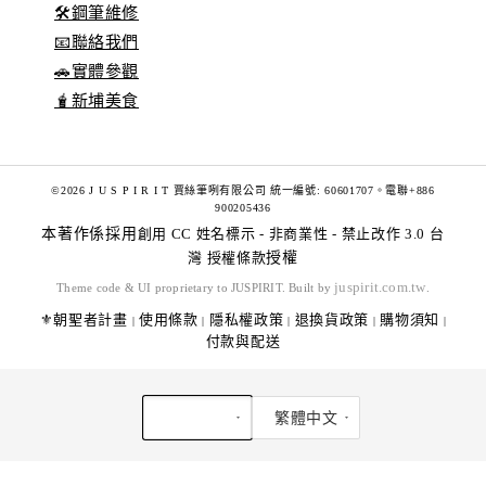
🛠️鋼筆維修
📧聯絡我們
🚗實體參觀
🧋新埔美食
©2026 J U S P I R I T 賈絲筆咧有限公司 統一編號: 60601707。電聯+886
900205436
本著作係採用
創用 CC 姓名標示 - 非商業性 - 禁止改作 3.0 台
灣 授權條款
授權
juspirit.com.tw
Theme code & UI proprietary to JUSPIRIT. Built by
.
⚜️朝聖者計畫
使用條款
隱私權政策
退換貨政策
購物須知
|
|
|
|
|
付款與配送