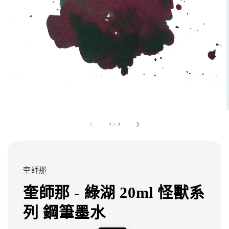
1
/
2
奎師那
奎師那 - 綠湖 20ml 怪獸系
列 鋼筆墨水