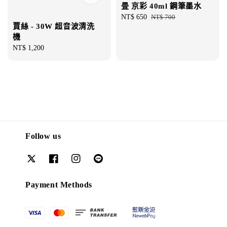
畳 京彩 40ml 鋼筆墨水
Sale
NT$ 650
Regular
NT$ 700
賈絲 - 30W 超音波清洗
price
price
機
Regular
NT$ 1,200
price
Follow us
Payment Methods