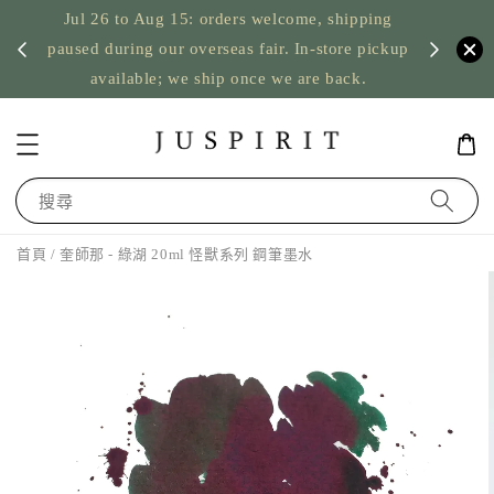
Jul 26 to Aug 15: orders welcome, shipping
暫停寄
US orde
paused during our overseas fair. In-store pickup
available; we ship once we are back.
搜尋
首頁
/ 奎師那 - 綠湖 20ml 怪獸系列 鋼筆墨水