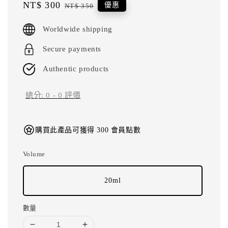
Sale
NT$ 300
Regular
優惠
NT$ 350
price
price
Worldwide shipping
Secure payments
Authentic products
總分:
0
-
0
評價
購買此產品可獲得 300 會員點數
Volume
20ml
數量