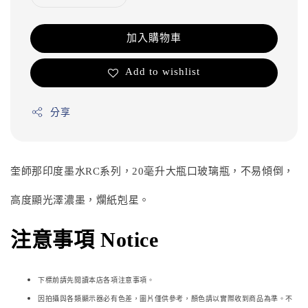
加入購物車
Add to wishlist
分享
奎師那印度墨水RC系列，20毫升大瓶口玻璃瓶，不易傾倒，
高度顯光澤濃墨，爛紙剋星。
注意事項 Notice
下標前請先閱讀本店各項注意事項。
因拍攝與各類顯示器必
有色差，圖片僅供參考，顏色請以實際收到商品為準。不