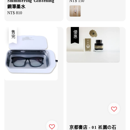
Shimmering Glistening
Regular
NT$ 150
鋼筆墨水
price
Regular
NT$ 810
price
售完
優惠
京都書店 - 01 祇園の石