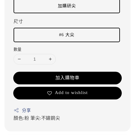
加購研尖
尺寸
#6 大尖
數量
加入購物車
Add to wishlist
分享
顏色:粉
筆尖:不鏽鋼尖