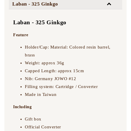
面尖 十字尖
Laban - 325 Ginkgo
-
+
NT$ 5,500
NT$ 5,500
Laban - 325 Ginkgo
NT$ 7,500
NT$ 7,500
Feature
加入購物車
Holder/Cap: Material: Colored resin barrel,
brass
Weight: approx 36g
Capped Length: approx 15cm
Laban 刻字服務
Nib: Germany JOWO #12
Filling system: Cartridge / Converter
Made in Taiwan
Including
Gift box
Official Converter