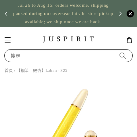
Jul 26 to Aug 15: orders welcome, shipping
暫停寄
US orde
paused during our overseas fair. In-store pickup
available; we ship once we are back.
搜尋
首頁
/ 【鋼筆｜銀杏】Laban - 325