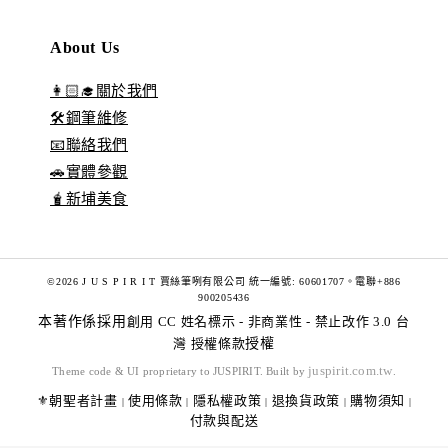
About Us
👩🏻‍🎓關於我們
🛠️鋼筆維修
📧聯絡我們
🚗實體參觀
🧋新埔美食
©2026 J U S P I R I T 賈絲筆咧有限公司 統一編號: 60601707。電聯+886
900205436
本著作係採用
創用 CC 姓名標示 - 非商業性 - 禁止改作 3.0 台
灣 授權條款
授權
juspirit.com.tw
Theme code & UI proprietary to JUSPIRIT. Built by
.
⚜️朝聖者計畫
使用條款
隱私權政策
退換貨政策
購物須知
|
|
|
|
|
付款與配送