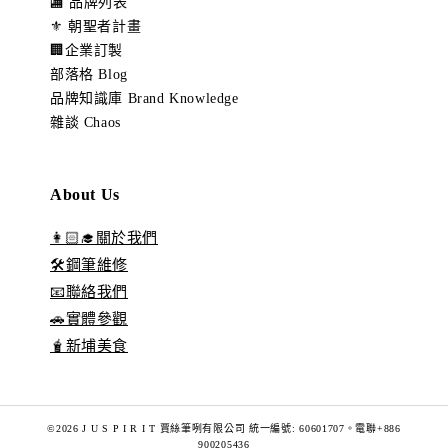
🏬 品牌列表
⚜️ 朝聖者計畫
🏢企業訂製
部落格 Blog
品牌知識庫 Brand Knowledge
雜談 Chaos
About Us
👩🏻‍🎓關於我們
🛠️鋼筆維修
📧聯絡我們
🚗實體參觀
🧋新埔美食
©2026 J U S P I R I T 賈絲筆咧有限公司 統一編號: 60601707。電聯+886
900205436