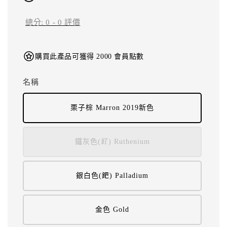
總分:
0
-
0
評價
購買此產品可獲得 2000 會員點數
名稱
栗子棕 Marron 2019新色
鐵灰色(釕) Ruthenium
銀白色(鈀) Palladium
金色 Gold