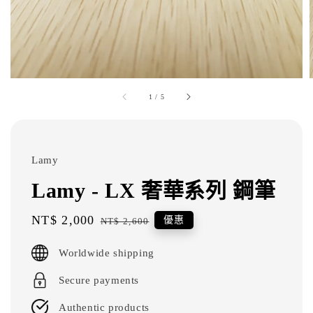
1
/
5
Lamy
Lamy - LX 奢華系列 鋼筆
Sale
NT$ 2,000
Regular
優惠
NT$ 2,600
price
price
Worldwide shipping
Secure payments
Authentic products