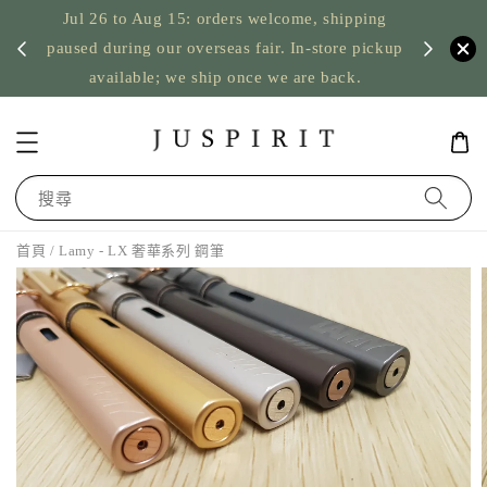
Jul 26 to Aug 15: orders welcome, shipping
暫停寄
US orde
paused during our overseas fair. In-store pickup
available; we ship once we are back.
搜尋
首頁
/ Lamy - LX 奢華系列 鋼筆