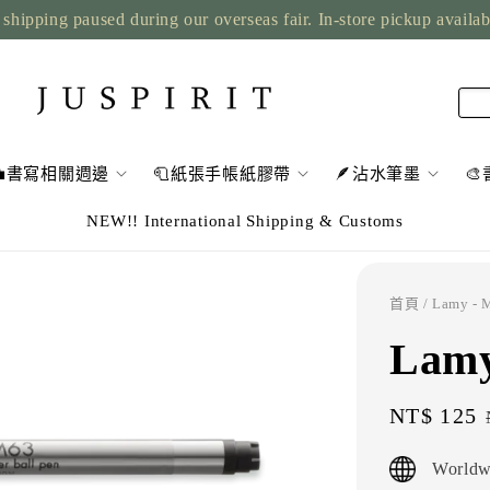
shipping paused during our overseas fair. In-store pickup availa
💼書寫相關週邊
🧻紙張手帳紙膠帶
🪶沾水筆墨

NEW!! International Shipping & Customs
首頁
/ Lamy 
Lam
Sale
NT$ 125
price
Worldw