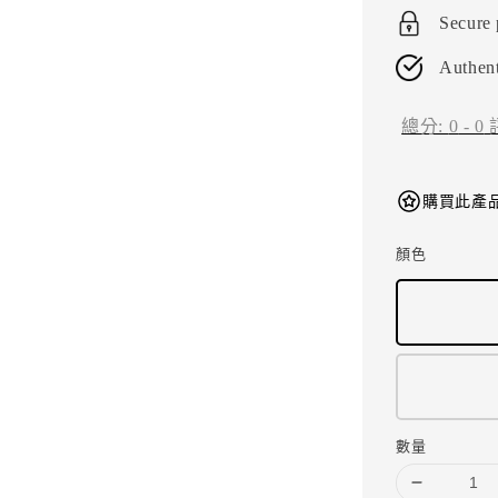
Secure
Authent
總分:
0
-
0
購買此產品
顏色
數量