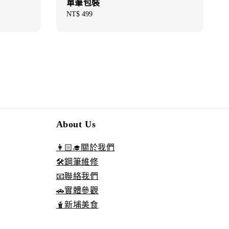
單筆包裝
Regular
NT$ 499
price
About Us
👩🏻‍🎓關於我們
🛠️鋼筆維修
📧聯絡我們
🚗實體參觀
🧋新埔美食