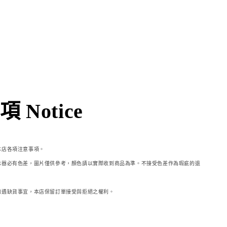
 Notice
本店各項注意事項。
示器必
有色差，圖片僅供參考，顏色請以實際收到商品為準。不接受色差作為瑕疵的退
如遇缺貨事宜，本店保留訂單接受與拒絕之權利。