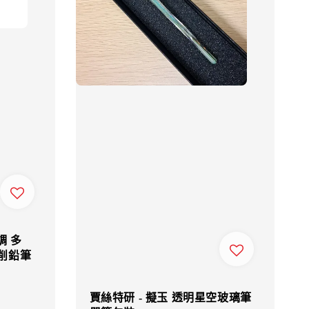
調 多
動削鉛筆
賈絲特研 - 擬玉 透明星空玻璃筆