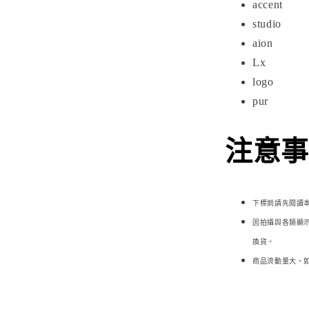
accent
studio
aion
Lx
logo
pur
注意事項
下標前請先閱讀
因拍攝與各類顯
換貨。
商品流動量大，