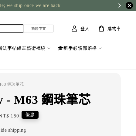
ble; we ship once we are back.
登入
購物車
書法字帖繪畫藝術禪繞
🎓新手必讀部落格
- M63 鋼珠筆芯
y - M63 鋼珠筆芯
Regular
優惠
NT$ 150
price
ide shipping