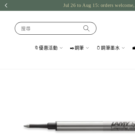
Jul 26 to Aug 15: orders welcome, 
搜尋
🔖優惠活動
✒️鋼筆
🫙鋼筆墨水