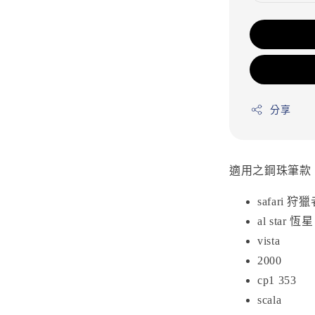
分享
適用之鋼珠筆款
safari 狩
al star 恆星
vista
2000
cp1 353
scala