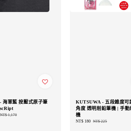
a - 海軍藍 按壓式原子筆
KUTSUWA - 五段錐度可
scRipt
角度 透明削鉛筆機 | 手
機
Regular
NT$ 1,170
price
Sale
NT$ 180
Regular
NT$ 225
price
price