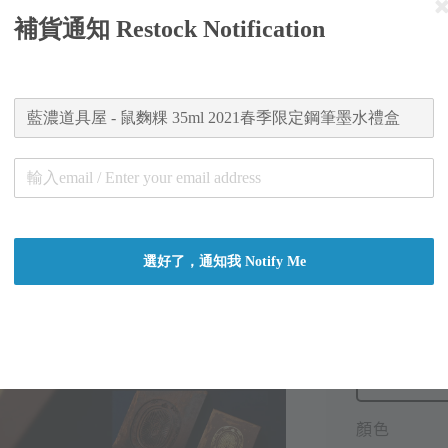
盒
補貨通知 Restock Notification
Regular
NT$ 860
price
Worldw
Secure
Authent
總分:
0
-
0
選好了，通知我 Notify Me
容量
顏色