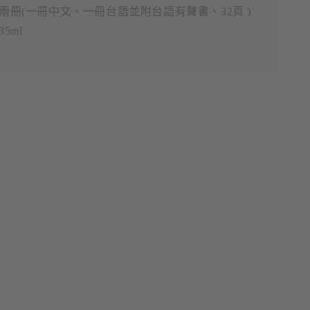
兩冊(一冊中文、一冊台語並附台語有聲書、32頁 )
5ml