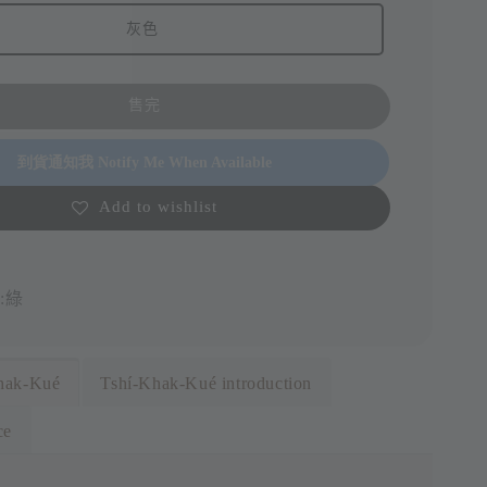
灰色
售完
到貨通知我 Notify Me When Available
Add to wishlist
:綠
ak-Kué
Tshí-Khak-Kué introduction
ce