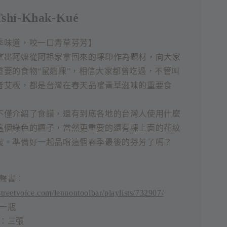
hí-Khak-Kué
季味道，咬一口青草芬芳】
拿出阿嬤從阿祖家拿回來的粿印作為題材，向大家
重要的食物“鼠麴粿”，相信大家都曾吃過，不管叫
者艾粄，都是台灣在春天品嚐青草滋味的重要食
不僅介紹了食譜，還有到底各地的台灣人使用什麼
這個綠色的糰子，當然更重要的還有粿上面的花紋
義。準備好一起品嚐這個春季最後的芬芳了嗎？
聲書：
/streetvoice.com/lennontoolbar/playlists/732907/
一瓶
：三張