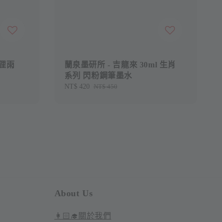
狐狸雨
蘭泉墨研所 - 吉龍來 30ml 生肖
系列 閃粉鋼筆墨水
Sale
NT$ 420
Regular
NT$ 450
price
price
About Us
👩🏻‍🎓關於我們