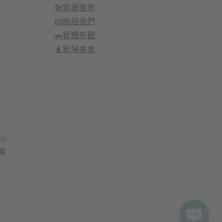
🛠️鋼筆維修
📧聯絡我們
🚗實體參觀
🧋新埔美食
36
權
tw
.