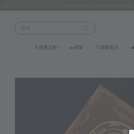
Jul 26 to Aug 15: orders welcome, 
搜尋
🔖優惠活動
✒️鋼筆
🫙鋼筆墨水