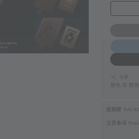
分享
顏色:灰
顏色
鼠麴粿 Tshí-Kh
注意事項 Noti