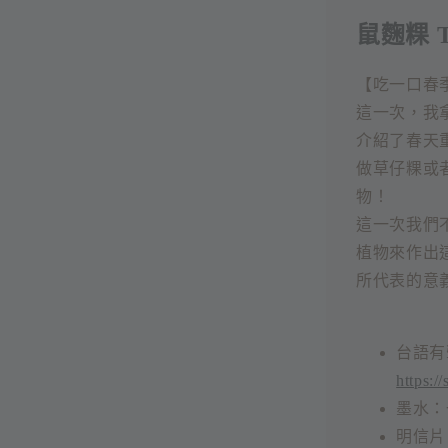
鼠麴粿 Ts
【吃一口春
這一次，我
介紹了春天
做草仔粿或
物！
這一次我們
植物來作出
所代表的意
台語有
https:/
墨水：
明信片