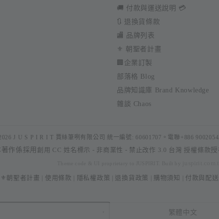
🚚 付款與運送說明 💳
🔃 退換貨條款
🏬 品牌列表
⚜️ 朝聖者計畫
🏢企業訂製
部落格 Blog
品牌知識庫 Brand Knowledge
雜談 Chaos
2026 J U S P I R I T 賈絲筆咧有限公司 統一編號: 60601707。電聯+886 9002054
本著作係採用
創用 CC 姓名標示 - 非商業性 - 禁止改作 3.0 台灣 授權條款
授
juspirit.com.
Theme code & UI proprietary to JUSPIRIT. Built by
⚜️朝聖者計畫
使用條款
隱私權政策
退換貨政策
購物須知
付款與配送
|
|
|
|
|