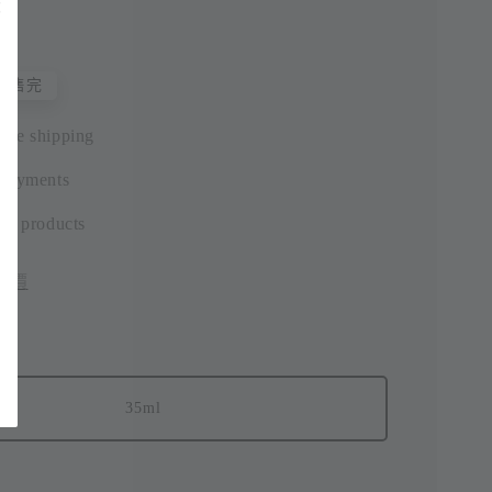
售完
ide shipping
 payments
ic products
評價
35ml