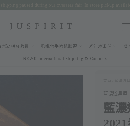
shipping paused during our overseas fair. In-store pickup availa
💼書寫相關週邊
🧻紙張手帳紙膠帶
🪶沾水筆墨

NEW!! International Shipping & Customs
首頁
/ 藍濃道具
藍濃道具屋
藍濃道
20