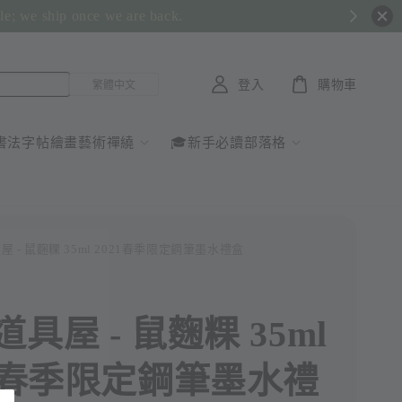
ble; we ship once we are back.
登入
購物車
書法字帖繪畫藝術禪繞
🎓新手必讀部落格
屋 - 鼠麴粿 35ml 2021春季限定鋼筆墨水禮盒
具屋 - 鼠麴粿 35ml
21春季限定鋼筆墨水禮