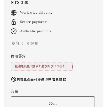
Regular
NT$ 380
price
Worldwide shipping
Secure payments
Authentic products
總分:
0
-
0
評價
適用優惠
藍濃道具屋 3瓶以上墨水即享10%折扣！
購買此產品可獲得 380 會員點數
容量
30ml