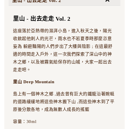
里山 - 出去走走 Vol. 2
里山 - 出去走走 Vol. 2
這座落於亞熱帶的濕湃小島，進入秋天之後，陽光
收斂起他刺人的光芒，雨水也不若夏季時那麼恣意
妄為 躲避豔陽的人們步出了大樓與陰影 ; 在這最舒
適的時間走入戶外，這一次我們探索了深山中的神
木之鄉，以及被霧氣給保存的山城，大家一起出去
走走吧。
里山 Deep Mountain
島上有一個神木之鄉 ,過去曾有巨大的鐵龍沿著婉蜓
的道路緩緩地將這些神木搬下山 ,而這些神木到了平
原後分散各地，成為無數人成長的搖籃
容量：30ml