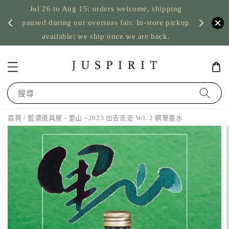
Jul 26 to Aug 15: orders welcome, shipping
暫停寄
US orde
paused during our overseas fair. In-store pickup
available; we ship once we are back.
搜尋
首頁
/ 藍濃道具屋 - 里山 - 2023 出去走走 Vol. 2 鋼筆墨水