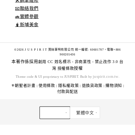
🛠️鋼筆維修
📧聯絡我們
🚗實體參觀
🧋新埔美食
©2026 J U S P I R I T 賈絲筆咧有限公司 統一編號: 60601707。電聯+886
900205436
本著作係採用
創用 CC 姓名標示 - 非商業性 - 禁止改作 3.0 台
灣 授權條款
授權
juspirit.com.tw
Theme code & UI proprietary to JUSPIRIT. Built by
.
⚜️朝聖者計畫
使用條款
隱私權政策
退換貨政策
購物須知
|
|
|
|
|
付款與配送