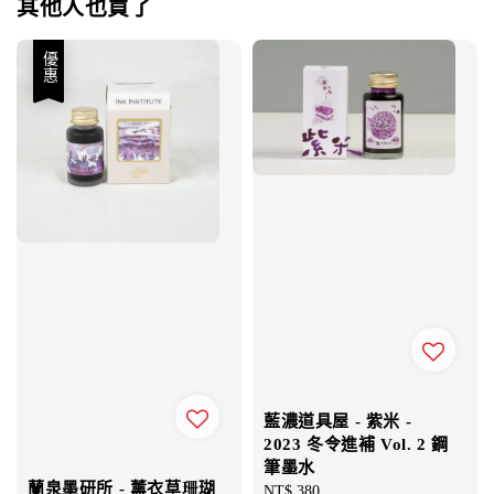
其他人也買了
優惠
藍濃道具屋 - 紫米 -
2023 冬令進補 Vol. 2 鋼
筆墨水
蘭泉墨研所 - 薰衣草珊瑚
Regular
NT$ 380