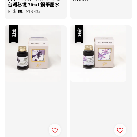
台灣秘境 30ml 鋼筆墨水
price
Sale
NT$ 390
Regular
NT$ 435
price
price
優惠
優惠