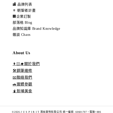
🏬 品牌列表
⚜️ 朝聖者計畫
🏢企業訂製
部落格 Blog
品牌知識庫 Brand Knowledge
雜談 Chaos
About Us
👩🏻‍🎓關於我們
🛠️鋼筆維修
📧聯絡我們
🚗實體參觀
🧋新埔美食
©2026 J U S P I R I T 賈絲筆咧有限公司 統一編號: 60601707。電聯+886