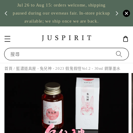
Jul 26 to Aug 15: orders welcome, shipping
暫停寄
US orde
paused during our overseas fair. In-store pickup
available; we ship once we are back.
搜尋
首頁
/ 藍濃道具屋 - 兔兒神 - 2023 假鬼假怪Vol.2 - 30ml 鋼筆墨水