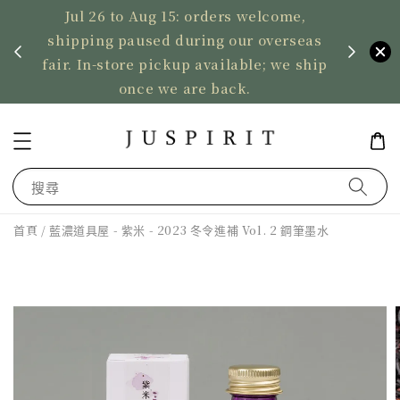
Jul 26 to Aug 15: orders welcome,
、暫停寄
shipping paused during our overseas
US ord
fair. In-store pickup available; we ship
2,50
once we are back.
搜尋
首頁
/ 藍濃道具屋 - 紫米 - 2023 冬令進補 Vol. 2 鋼筆墨水