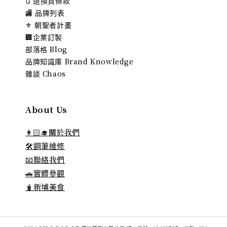
🔃 退換貨條款
🏬 品牌列表
⚜️ 朝聖者計畫
🏢企業訂製
部落格 Blog
品牌知識庫 Brand Knowledge
雜談 Chaos
About Us
👩🏻‍🎓關於我們
🛠️鋼筆維修
📧聯絡我們
🚗實體參觀
🧋新埔美食