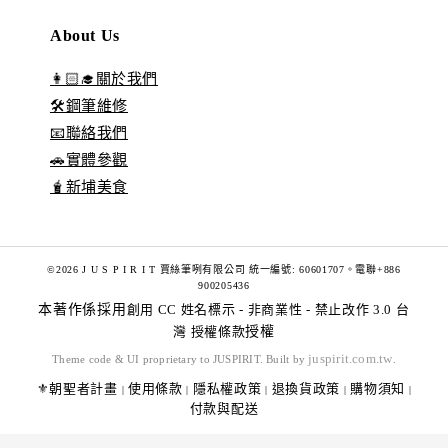
About Us
👩🏻‍🎓關於我們
🛠️鋼筆維修
📧聯絡我們
🚗實體參觀
🧋新埔美食
©2026 J U S P I R I T 賈絲筆咧有限公司 統一編號: 60601707。電聯+886
900205436
本著作係採用
創用 CC 姓名標示 - 非商業性 - 禁止改作 3.0 台
灣 授權條款
授權
juspirit.com.tw
Theme code & UI proprietary to JUSPIRIT. Built by
.
⚜️朝聖者計畫
使用條款
隱私權政策
退換貨政策
購物須知
|
|
|
|
|
付款與配送