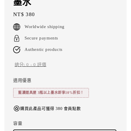
墨水
Regular
NT$ 380
price
Worldwide shipping
Secure payments
Authentic products
總分:
0
-
0
評價
適用優惠
藍濃道具屋 3瓶以上墨水即享10%折扣！
購買此產品可獲得 380 會員點數
容量