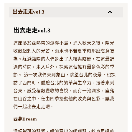
出去走走vol.3
出去走走vol.3
這座落於亞熱帶的濕溽小島，進入秋天之後，陽光
收斂起刺人的光芒，雨水也不若夏季時那麼恣意妄
為。躲避豔陽的人們步出了大樓與陰影，在這最舒
適的時間，走入戶外，探索這個擁有最多色彩的季
節。 這一次我們來到象山，眺望台北的夜景，也探
訪了西門町，體驗台北的繁華與生命力。接著來到
台東，感受稻穀豐收的喜悅，而有一池湖水，座落
在山谷之中，任由四季擾動他的波光與色彩。讓我
們一起出去走走吧。
西夢Dream
滑板躍落的聲響、噴漆竄出的嘶嘶聲、紋身馬達的