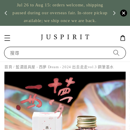
Jul 26 to Aug 15: orders welcome, shipping
暫停寄
US orde
paused during our overseas fair. In-store pickup
available; we ship once we are back.
搜尋
首頁
/ 藍濃道具屋 - 西夢 Dream - 2024 出去走走vol.3 鋼筆墨水