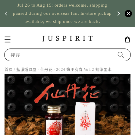
Jul 26 to Aug 15: orders welcome, shipping
暫停寄
US orde
paused during our overseas fair. In-store pickup
available; we ship once we are back.
搜尋
首頁
/ 藍濃道具屋 - 仙丹花 - 2024 媠甲有春 Vol. 2 鋼筆墨水