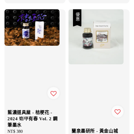
price
優惠
藍濃道具屋 - 桔梗花 -
2024 媠甲有春 Vol. 2 鋼
筆墨水
蘭泉墨研所 - 黃金山城
Regular
NT$ 380