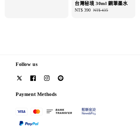
台灣秘境 30ml 鋼筆墨水
price
Sale
NT$ 390
Regular
NT$ 435
price
price
Follow us
Payment Methods