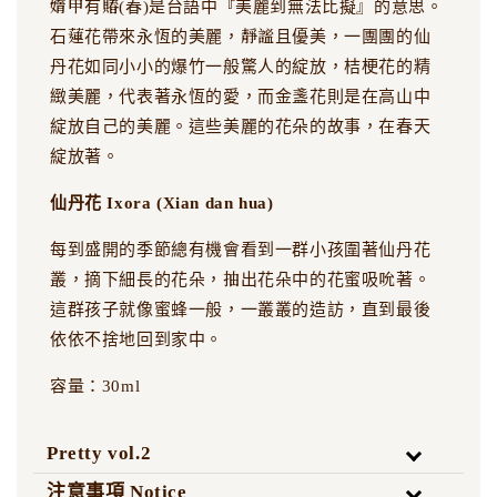
媠甲有賰(春)是台語中『美麗到無法比擬』的意思。
石蓮花帶來永恆的美麗，靜謐且優美，一團團的仙
丹花如同小小的爆竹一般驚人的綻放，桔梗花的精
緻美麗，代表著永恆的愛，而金盞花則是在高山中
綻放自己的美麗。這些美麗的花朵的故事，在春天
綻放著。
仙丹花 Ixora (Xian dan hua)
每到盛開的季節總有機會看到一群小孩圍著仙丹花
叢，摘下細長的花朵，抽出花朵中的花蜜吸吮著。
這群孩子就像蜜蜂一般，一叢叢的造訪，直到最後
依依不捨地回到家中。
容量：30ml
Pretty vol.2
注意事項 Notice