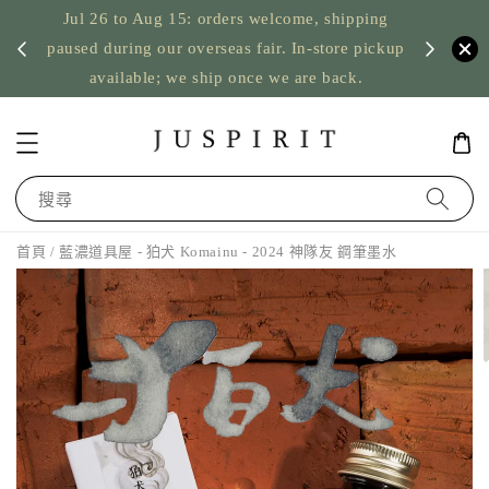
Jul 26 to Aug 15: orders welcome, shipping
暫停寄
US orde
paused during our overseas fair. In-store pickup
available; we ship once we are back.
搜尋
首頁
/ 藍濃道具屋 - 狛犬 Komainu - 2024 神隊友 鋼筆墨水