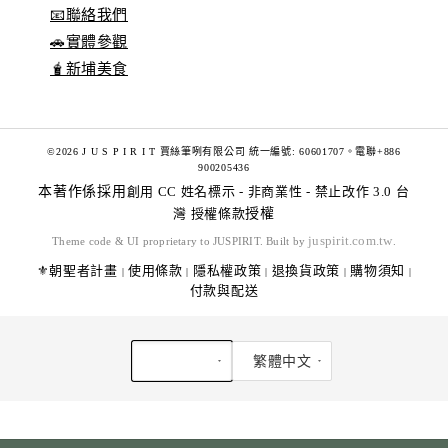
📧聯絡我們
🚗實體參觀
🧋新埔美食
©2026 J U S P I R I T 賈絲筆咧有限公司 統一編號: 60601707。電聯+886
900205436
本著作係採用
創用 CC 姓名標示 - 非商業性 - 禁止改作 3.0 台
灣 授權條款
授權
juspirit.com.tw
Theme code & UI proprietary to JUSPIRIT. Built by
.
⚜️朝聖者計畫
使用條款
隱私權政策
退換貨政策
購物須知
|
|
|
|
|
付款與配送