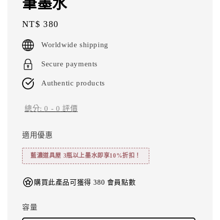
筆墨水
Regular
NT$ 380
price
Worldwide shipping
Secure payments
Authentic products
總分:
0
-
0
評價
適用優惠
藍濃道具屋 3瓶以上墨水即享10%折扣！
購買此產品可獲得 380 會員點數
容量