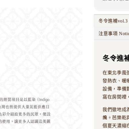
冬令進補vol.3
注意事項 Noti
冬令進補v
在東北季風
發熱衣、暖
設備，準備
窩在房間裡
我們徹地成
饞。芭樂乾
個夏天濃縮