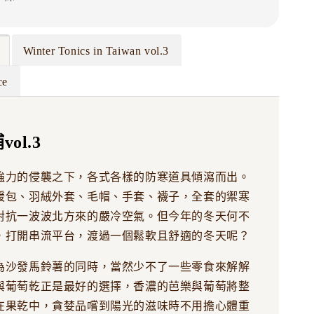
Winter Tonics in Taiwan vol.3
ce
ol.3
強力的侵襲之下，各式各樣的防寒道具傾瀉而出。
暖包、羽絨外套、毛帽、手套、襪子，全套的禦寒
對抗一波波北方來的嚴冷空氣。但今年的冬天何不
，打開串流平台，渡過一個鬆軟且舒適的冬天呢？
為沙發馬鈴薯的同時，當然少不了一些零食來解解
與葡萄乾正是最好的選擇，香濃的芭樂與葡萄將整
在果乾中，貪婪品嚐到陽光的滋味時不用擔心體重