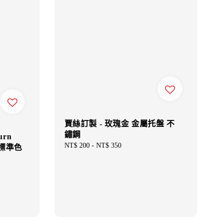
賈絲訂製 - 玫瑰金 金屬托盤 不
鏽鋼
urn
Regular
NT$ 200
-
NT$ 350
es 標準色
price