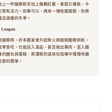
泡上一杯龍眼乾茶加上幾顆紅棗，香甜又補氣，今
定很有活力。如果可以，再來一塊桂圓蛋糕，你將
福且溫暖的冬季。
Longan
產龍眼時，許多農家會升起柴火將過剩龍眼烘乾。
當零食吃，也能加入湯品，甚至挑出果肉，混入麵
味的麵包與蛋糕，那濃郁的滋味在咀嚼中慢慢地擴
這麼的簡單。