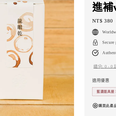
進補v
Regular
NT$ 380
price
Worldw
Secure
Authent
總分:
0
-
0
適用優惠
藍濃道具屋 
購買此產品