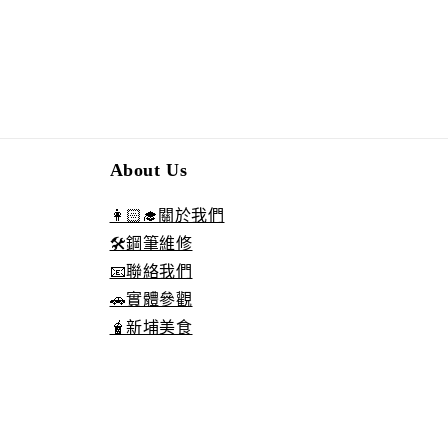
About Us
👩🏻‍🎓關於我們
🛠️鋼筆維修
📧聯絡我們
🚗實體參觀
🧋新埔美食