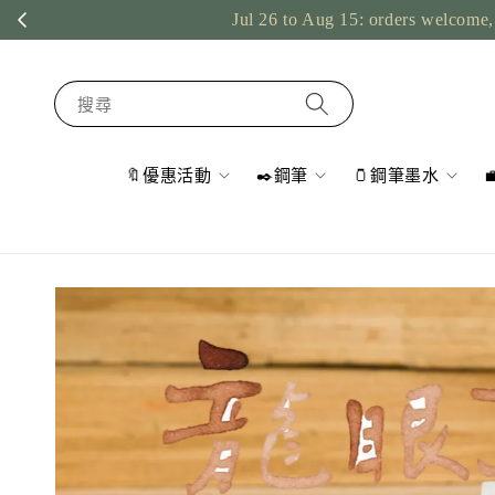
Jul 26 to Aug 15: orders welcome, 
搜尋
🔖優惠活動
✒️鋼筆
🫙鋼筆墨水