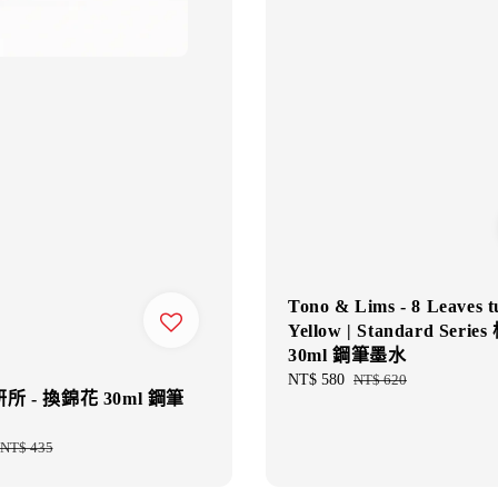
Tono & Lims - 8 Leaves t
Yellow | Standard Seri
30ml 鋼筆墨水
Sale
NT$ 580
Regular
NT$ 620
 - 換錦花 30ml 鋼筆
price
price
Regular
NT$ 435
price