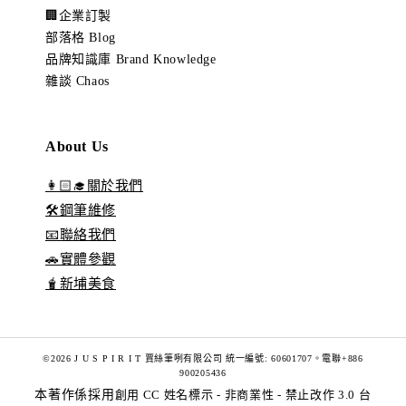
🏢企業訂製
部落格 Blog
品牌知識庫 Brand Knowledge
雜談 Chaos
About Us
👩🏻‍🎓關於我們
🛠️鋼筆維修
📧聯絡我們
🚗實體參觀
🧋新埔美食
©2026 J U S P I R I T 賈絲筆咧有限公司 統一編號: 60601707。電聯+886
900205436
本著作係採用
創用 CC 姓名標示 - 非商業性 - 禁止改作 3.0 台