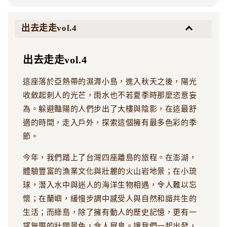
出去走走vol.4
出去走走vol.4
這座落於亞熱帶的濕溽小島，進入秋天之後，陽光
收斂起刺人的光芒，雨水也不若夏季時那麼恣意妄
為。躲避豔陽的人們步出了大樓與陰影，在這最舒
適的時間，走入戶外，探索這個擁有最多色彩的季
節。
今年，我們踏上了台灣四座離島的旅程。在澎湖，
體驗豐富的漁業文化與壯麗的火山岩地景；在小琉
球，潛入水中與迷人的海洋生物相遇，令人難以忘
懷；在蘭嶼，緩慢步調中感受人與自然和諧共生的
生活；而綠島，除了擁有動人的歷史記憶，更有一
望無際的壯闊景色，令人屏息。讓我們一起出發，