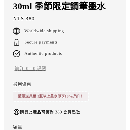
30ml 季節限定鋼筆墨水
Regular
NT$ 380
price
Worldwide shipping
Secure payments
Authentic products
總分:
0
-
0
評價
適用優惠
藍濃道具屋 3瓶以上墨水即享10%折扣！
購買此產品可獲得 380 會員點數
容量