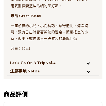
用雙腳探索這些島嶼的美好吧。
綠島 Green Island
一座蔥鬱的小島，小而精巧。曠野遼闊，海岸蜿
蜒，還有日出時冒著蒸氣的溫泉。隨風搖曳的小
草，似乎正邀你踏入一段難忘的島嶼回憶
容量：30ml
Let's Go On A Trip vol.4
注意事項 Notice
商品評價