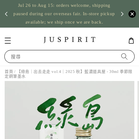
Jul 26 to Aug 15: orders welcome, shipping
暫停寄
US orde
paused during our overseas fair. In-store pickup
available; we ship once we are back.
搜尋
首頁
/ 【綠島｜出去走走 vol.4｜2025 秋】藍濃道具屋 - 30ml 季節限
定鋼筆墨水