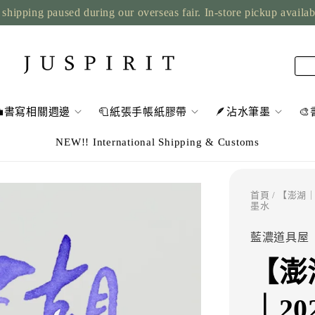
shipping paused during our overseas fair. In-store pickup availa
💼書寫相關週邊
🧻紙張手帳紙膠帶
🪶沾水筆墨

NEW!! International Shipping & Customs
首頁
/ 【澎湖｜
墨水
藍濃道具屋
【澎湖
｜20