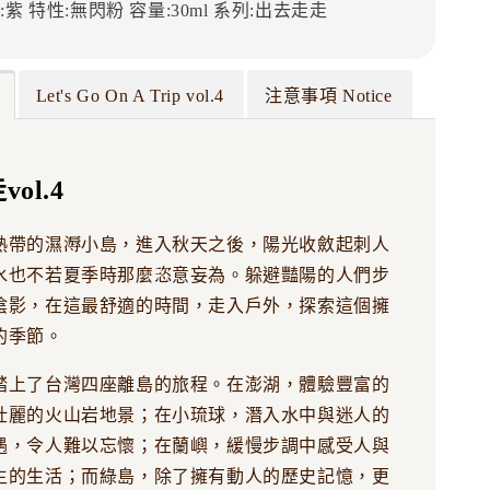
:紫
特性:無閃粉
容量:30ml
系列:出去走走
Let's Go On A Trip vol.4
注意事項 Notice
ol.4
熱帶的濕溽小島，進入秋天之後，陽光收斂起刺人
水也不若夏季時那麼恣意妄為。躲避豔陽的人們步
陰影，在這最舒適的時間，走入戶外，探索這個擁
的季節。
踏上了台灣四座離島的旅程。在澎湖，體驗豐富的
壯麗的火山岩地景；在小琉球，潛入水中與迷人的
遇，令人難以忘懷；在蘭嶼，緩慢步調中感受人與
生的生活；而綠島，除了擁有動人的歷史記憶，更