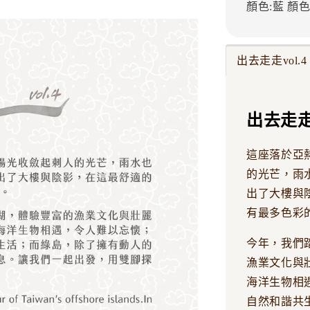
顏色:藍
顏色
出去走走vol.4
出去走走v
這座落於亞
的光芒，雨
出了大樓與
有最多色彩
今年，我們
漁業文化與
海洋生物相
自然和諧共