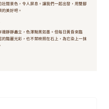
的壯闊景色，令人屏息。讓我們一起出發，用雙腳
嶼的美好吧。
u
岸邊靜靜矗立，色澤黝黑如墨。但每日黃昏來臨
起的豔麗光彩，也不禁映照在石上，為它染上一抹
。