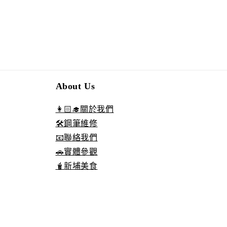
About Us
👩🏻‍🎓關於我們
🛠️鋼筆維修
📧聯絡我們
🚗實體參觀
🧋新埔美食