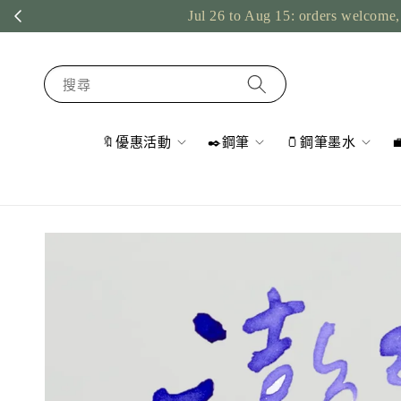
Jul 26 to Aug 15: orders welcome, 
搜尋
🔖優惠活動
✒️鋼筆
🫙鋼筆墨水