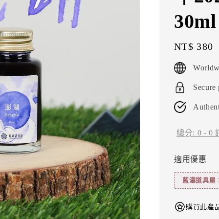
30
Regular
NT$ 380
price
Worldw
Secure
Authent
總分:
0
-
0
適用優惠
藍濃道具屋 
購買此產品