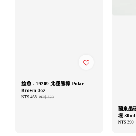
鯰魚 - 19209 北極熊棕 Polar
Brown 3oz
Sale
NT$ 468
Regular
NT$ 520
price
price
蘭泉墨研
境 30m
Sale
NT$ 390
price