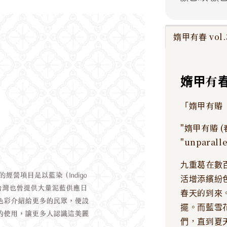
媠甲有春 vol.
媠甲有春 
「媠甲有賰
"媠甲有賰 (春)
"unparalle
九重葛在數
活增添繽紛
春天的到來
擺。而藍雪
們，直到夏