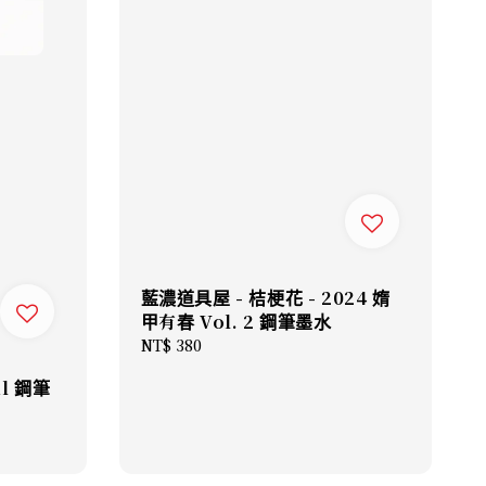
藍濃道具屋 - 桔梗花 - 2024 媠
甲有春 Vol. 2 鋼筆墨水
Regular
NT$ 380
price
l 鋼筆