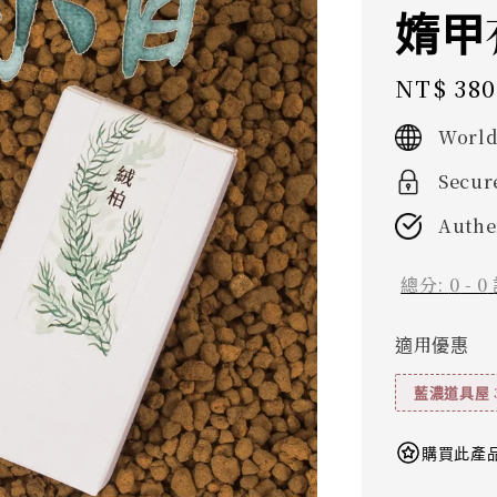
媠甲
Regular
NT$ 380
price
World
Secur
Authe
總分:
0
-
0
適用優惠
藍濃道具屋 
購買此產品