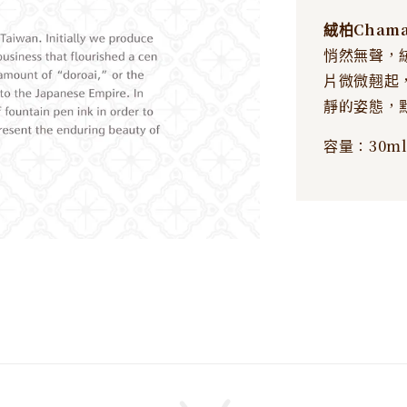
絨柏Chama
悄然無聲，
片微微翹起
靜的姿態，
容量：30m