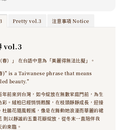
3
Pretty vol.3
注意事項 Notice
vol.3
（春）」 在台語中意為「美麗得無法比擬」。
" is a Taiwanese phrase that means
led beauty."
百年前來到台灣，如今綻放在無數家庭門前，為生
色彩。絨柏已經悄悄甦醒，在枝頭靜靜成長，迎接
。杜鵑花隨風輕搖，像是在舞動她浪漫而華麗的裙
花 則以靜謐的五重花瓣綻放，從冬末一直陪伴我
天的來臨。