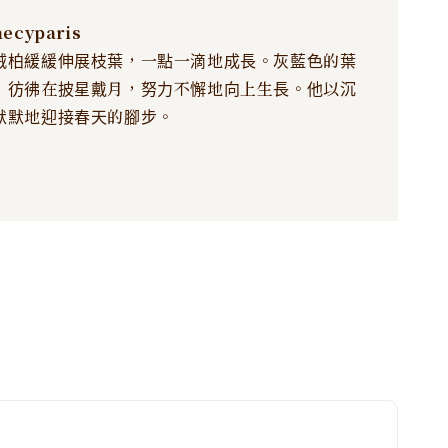
ecyparis
絨柏緩緩伸展枝葉，一點一滴地成長。灰藍色的葉
，彷彿在披星戴月，努力不懈地向上生長。他以沉
默默地迎接春天的腳步。
l