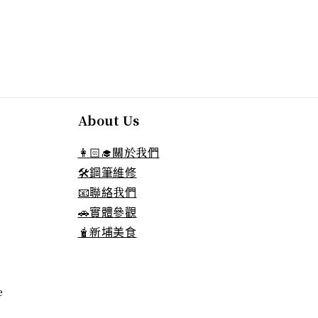
About Us
👩🏻‍🎓關於我們
🛠️鋼筆維修
📧聯絡我們
🚗實體參觀
🧋新埔美食
e