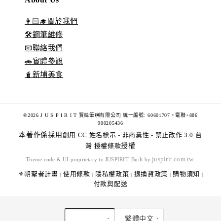
👩🏻‍🎓關於我們
🛠️鋼筆維修
📧聯絡我們
🚗實體參觀
🧋新埔美食
©2026 J U S P I R I T 賈絲筆咧有限公司 統一編號: 60601707。電聯+886
900205436
本著作係採用
創用 CC 姓名標示 - 非商業性 - 禁止改作 3.0 台
灣 授權條款
授權
juspirit.com.tw
Theme code & UI proprietary to JUSPIRIT. Built by
.
⚜️朝聖者計畫
使用條款
隱私權政策
退換貨政策
購物須知
|
|
|
|
|
付款與配送