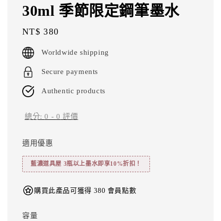
30ml 季節限定鋼筆墨水
Regular
NT$ 380
price
Worldwide shipping
Secure payments
Authentic products
總分:
0
-
0
評價
適用優惠
藍濃道具屋 3瓶以上墨水即享10%折扣！
購買此產品可獲得 380 會員點數
容量