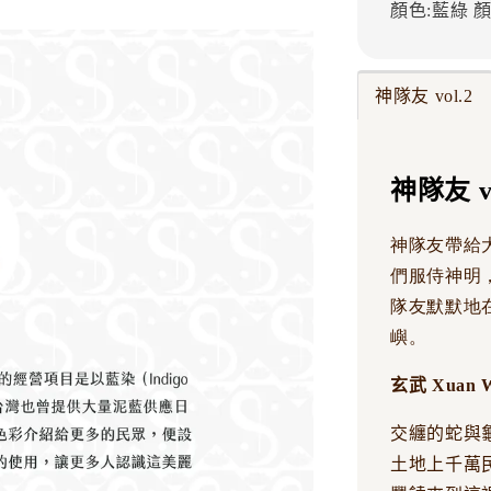
顏色:藍綠
顏
神隊友 vol.2
神隊友 vo
神隊友帶給
們服侍神明
隊友默默地
嶼。
玄武 Xuan Wu 
交纏的蛇與
土地上千萬