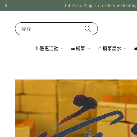
Jul 26 to Aug 15: orders welcome, 
搜尋
🔖優惠活動
✒️鋼筆
🫙鋼筆墨水