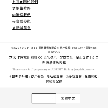
👩🏻‍🎓關於我們
🛠️鋼筆維修
📧聯絡我們
🚗實體參觀
🧋新埔美食
©2026 J U S P I R I T 賈絲筆咧有限公司 統一編號: 60601707。電聯+886
900205436
本著作係採用
創用 CC 姓名標示 - 非商業性 - 禁止改作 3.0 台
灣 授權條款
授權
juspirit.com.tw
Theme code & UI proprietary to JUSPIRIT. Built by
.
⚜️朝聖者計畫
使用條款
隱私權政策
退換貨政策
購物須知
|
|
|
|
|
付款與配送