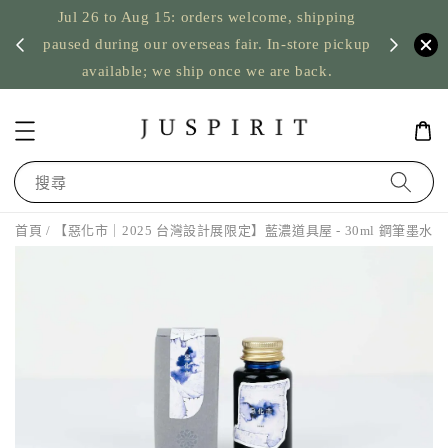
Jul 26 to Aug 15: orders welcome, shipping
暫停寄
US orde
paused during our overseas fair. In-store pickup
available; we ship once we are back.
搜尋
首頁
/ 【惡化市｜2025 台灣設計展限定】藍濃道具屋 - 30ml 鋼筆墨水