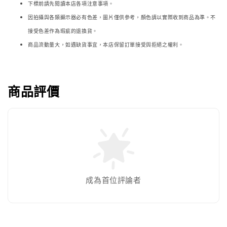
下標前請先閱讀本店各項注意事項。
因拍攝與各類顯示器必
有色差，圖片僅供參考，顏色請以實際收到商品為準。不
接受色差作為瑕疵的退換貨。
商品流動量大，如遇缺貨事宜，本店保留訂單接受與拒絕之權利。
商品評價
成為首位評論者