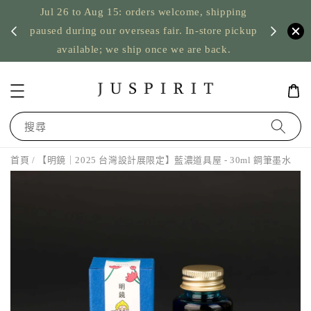
Jul 26 to Aug 15: orders welcome, shipping
暫停寄
US orde
paused during our overseas fair. In-store pickup
available; we ship once we are back.
搜尋
首頁
/ 【明鏡｜2025 台灣設計展限定】藍濃道具屋 - 30ml 鋼筆墨水