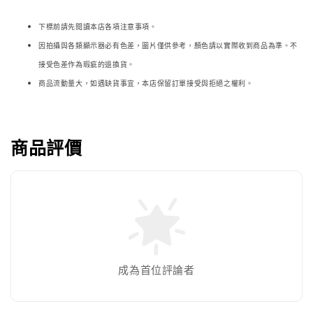
下標前請先閱讀本店各項注意事項。
因拍攝與各類顯示器必
有色差，圖片僅供參考，顏色請以實際收到商品為準。不
接受色差作為瑕疵的退換貨。
商品流動量大，如遇缺貨事宜，本店保留訂單接受與拒絕之權利。
商品評價
成為首位評論者