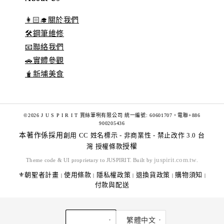
👩🏻‍🎓關於我們
🛠️鋼筆維修
📧聯絡我們
🚗實體參觀
🧋新埔美食
©2026 J U S P I R I T 賈絲筆咧有限公司 統一編號: 60601707。電聯+886
900205436
本著作係採用
創用 CC 姓名標示 - 非商業性 - 禁止改作 3.0 台
灣 授權條款
授權
juspirit.com.tw
Theme code & UI proprietary to JUSPIRIT. Built by
.
⚜️朝聖者計畫
使用條款
隱私權政策
退換貨政策
購物須知
|
|
|
|
|
付款與配送