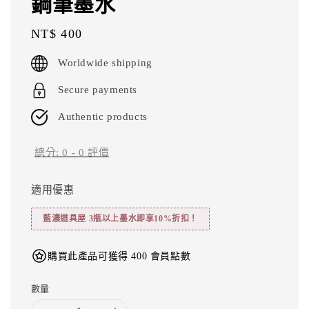
鋼筆墨水
Regular
NT$ 400
price
Worldwide shipping
Secure payments
Authentic products
總分:
0
-
0
評價
適用優惠
藍濃道具屋 3瓶以上墨水即享10%折扣！
購買此產品可獲得 400 會員點數
數量