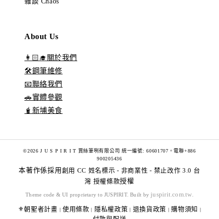
雜談 Chaos
About Us
👩🏻‍🎓關於我們
🛠️鋼筆維修
📧聯絡我們
🚗實體參觀
🧋新埔美食
©2026 J U S P I R I T 賈絲筆咧有限公司 統一編號: 60601707。電聯+886
900205436
本著作係採用
創用 CC 姓名標示 - 非商業性 - 禁止改作 3.0 台
灣 授權條款
授權
juspirit.com.tw
Theme code & UI proprietary to JUSPIRIT. Built by
.
⚜️朝聖者計畫
使用條款
隱私權政策
退換貨政策
購物須知
|
|
|
|
|
付款與配送