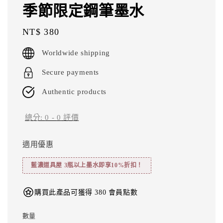
季節限定鋼筆墨水
Regular
NT$ 380
price
Worldwide shipping
Secure payments
Authentic products
總分:
0
-
0
評價
適用優惠
藍濃道具屋 3瓶以上墨水即享10%折扣！
購買此產品可獲得 380 會員點數
數量