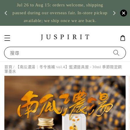
Jul 26 to Aug 15: orders welcome, shipping
暫停寄
US orde
paused during our overseas fair. In-store pickup
available; we ship once we are back.
搜尋
首頁
/ 【南瓜濃湯｜冬令進補 vol.4】藍濃道具屋 - 30ml 季節限定鋼
筆墨水