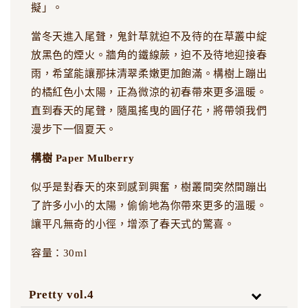
擬」。
當冬天進入尾聲，鬼針草就迫不及待的在草叢中綻
放黑色的煙火。牆角的鐵線蕨，迫不及待地迎接春
雨，希望能讓那抹清翠柔嫩更加飽滿。構樹上蹦出
的橘紅色小太陽，正為微涼的初春帶來更多溫暖。
直到春天的尾聲，隨風搖曳的圓仔花，將帶領我們
漫步下一個夏天。
構樹 Paper Mulberry
似乎是對春天的來到感到興奮，樹叢間突然間蹦出
了許多小小的太陽，偷偷地為你帶來更多的溫暖。
讓平凡無奇的小徑，增添了春天式的驚喜。
容量：30ml
Pretty vol.4