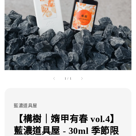
1
/
1
藍濃道具屋
【構樹｜媠甲有春 vol.4】
藍濃道具屋 - 30ml 季節限