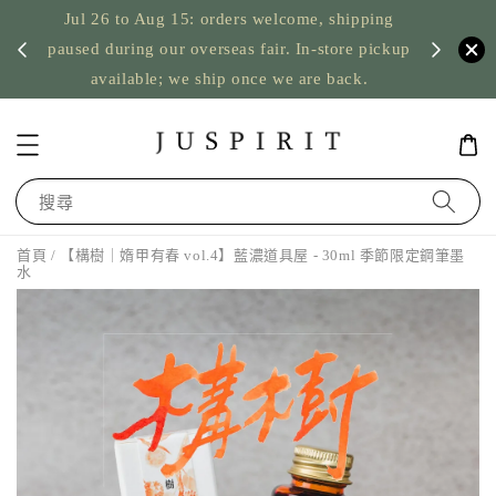
Jul 26 to Aug 15: orders welcome, shipping
暫停寄
US orde
paused during our overseas fair. In-store pickup
available; we ship once we are back.
搜尋
首頁
/ 【構樹｜媠甲有春 vol.4】藍濃道具屋 - 30ml 季節限定鋼筆墨
水