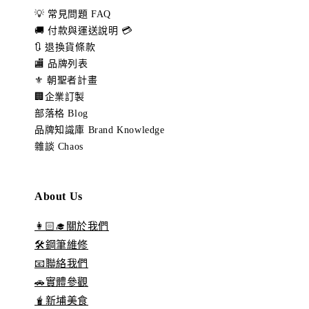
💡 常見問題 FAQ
🚚 付款與運送說明 💳
🔃 退換貨條款
🏬 品牌列表
⚜️ 朝聖者計畫
🏢企業訂製
部落格 Blog
品牌知識庫 Brand Knowledge
雜談 Chaos
About Us
👩🏻‍🎓關於我們
🛠️鋼筆維修
📧聯絡我們
🚗實體參觀
🧋新埔美食