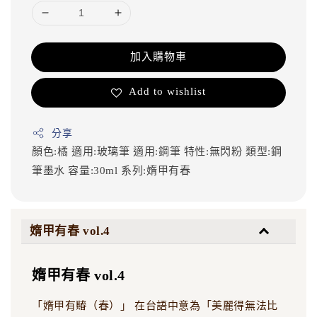
加入購物車
Add to wishlist
分享
顏色:橘
適用:玻璃筆
適用:鋼筆
特性:無閃粉
類型:鋼
筆墨水
容量:30ml
系列:媠甲有春
媠甲有春 vol.4
媠甲有春 vol.4
「媠甲有賰（春）」 在台語中意為「美麗得無法比