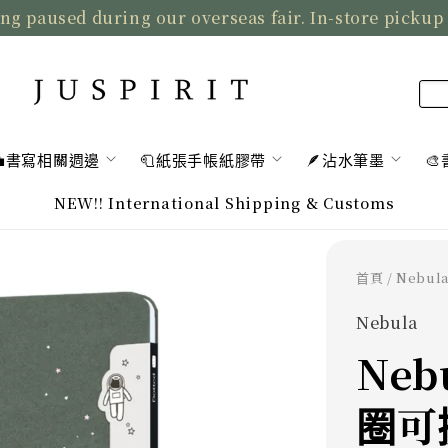
ng paused during our overseas fair. In-store pickup
💼書寫相關週邊
🧻紙張手帳紙膠帶
🪶沾水筆墨

NEW!! International Shipping & Customs
首頁
/ Nebu
Nebula
Neb
圈可