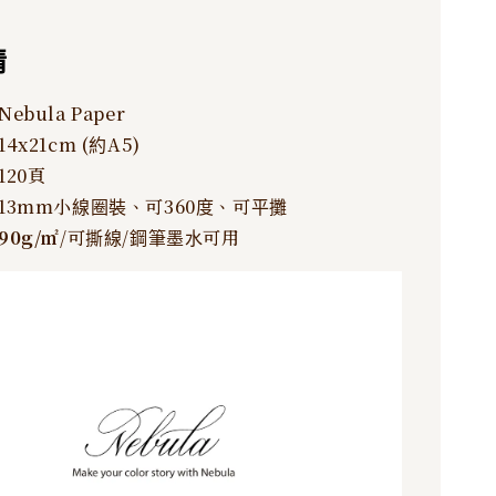
情
ebula Paper
4x21cm (約A5)
120頁
13mm小線圈裝、可360度、可平攤
90g/
㎡
/可撕線/鋼筆墨水可用