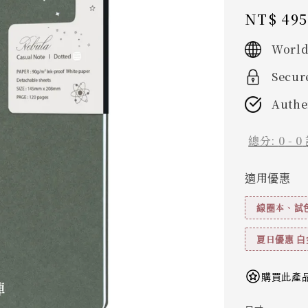
Regular
NT$ 495
price
World
Secur
Authe
總分:
0
-
0
適用優惠
線圈本、試色
夏日優惠 白
購買此產品