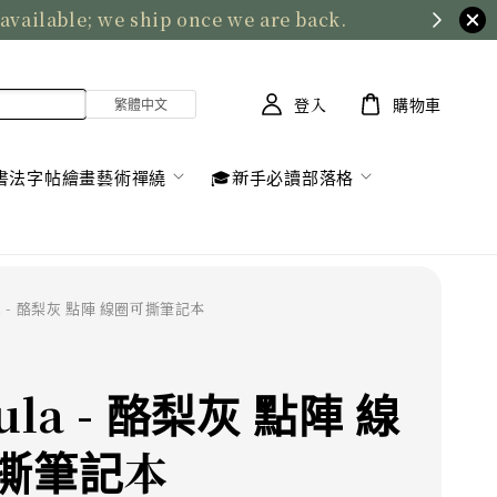
 available; we ship once we are back.
登入
購物車
書法字帖繪畫藝術禪繞
🎓新手必讀部落格
la - 酪梨灰 點陣 線圈可撕筆記本
ula - 酪梨灰 點陣 線
撕筆記本