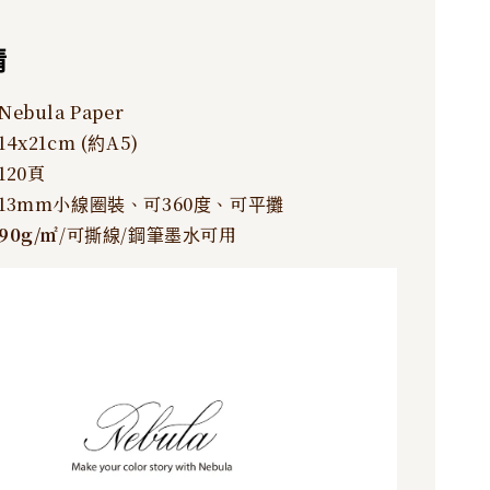
情
ebula Paper
4x21cm (約A5)
120頁
13mm小線圈裝、可360度、可平攤
90g/
㎡
/可撕線/鋼筆墨水可用