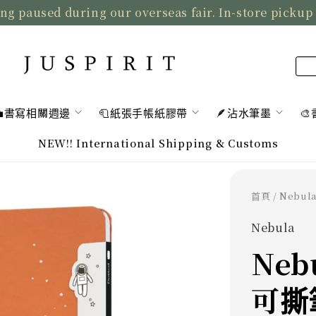
ng paused during our overseas fair. In-store pickup
💼書寫相關週邊
🧻紙張手帳紙膠帶
🪶沾水筆墨

NEW!! International Shipping & Customs
首頁
/ Nebu
Nebula
Neb
可撕