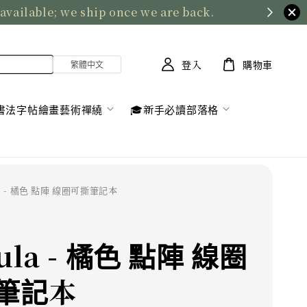
 available; we ship once we are back.
登入
購物車
書法字帖繪畫藝術禪繞
🎓新手必讀部落格
la - 橘色 點陣 線圈可撕筆記本
ula - 橘色 點陣 線圈
筆記本