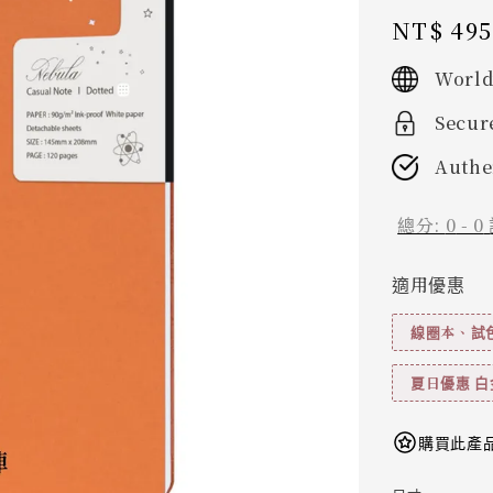
Regular
NT$ 495
price
World
Secur
Authe
總分:
0
-
0
適用優惠
線圈本、試色
夏日優惠 白
購買此產品