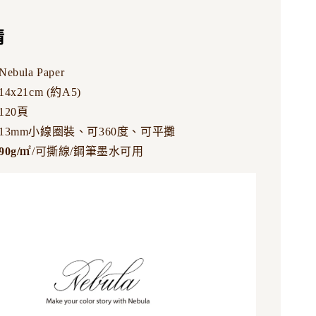
情
bula Paper
4x21cm (約A5)
120頁
13mm小線圈裝、可360度、可平攤
90g/
㎡
/可撕線/鋼筆墨水可用