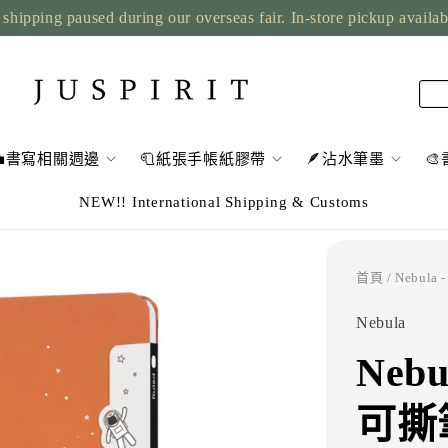
shipping paused during our overseas fair. In-store pickup availa
💼書寫相關週邊
🧻紙張手帳紙膠帶
🪶沾水筆墨

NEW!! International Shipping & Customs
首頁
/ Nebu
Nebula
Neb
可撕