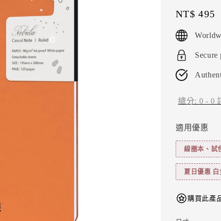
Regular
NT$ 495
price
Worldw
Secure
Authent
總分:
0
-
0
適用優惠
線圈本、試色卡
夏日優惠 白
購買此產品