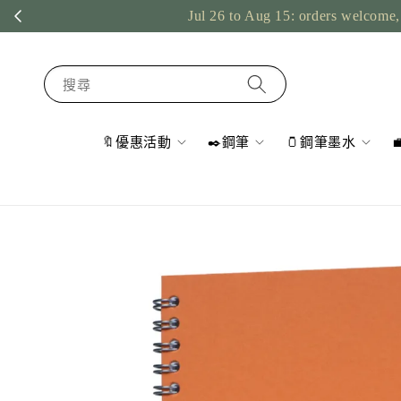
Jul 26 to Aug 15: orders welcome, 
搜尋
🔖優惠活動
✒️鋼筆
🫙鋼筆墨水