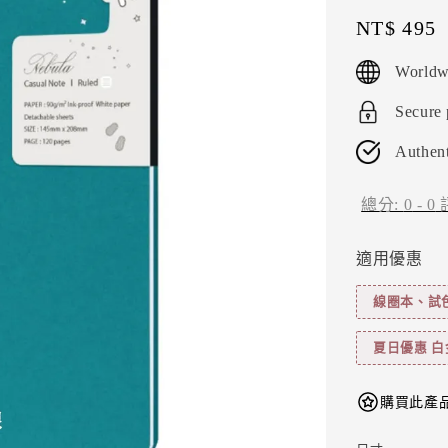
Regular
NT$ 495
price
Worldw
Secure
Authent
總分:
0
-
0
適用優惠
線圈本、試色卡
夏日優惠 白
購買此產品