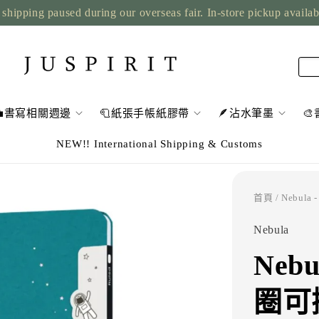
shipping paused during our overseas fair. In-store pickup availa
💼書寫相關週邊
🧻紙張手帳紙膠帶
🪶沾水筆墨

NEW!! International Shipping & Customs
首頁
/ Nebu
Nebula
Neb
圈可