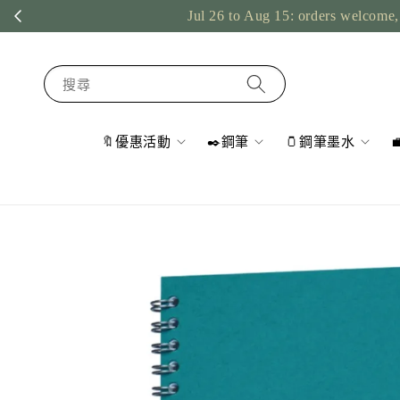
Jul 26 to Aug 15: orders welcome, 
搜尋
🔖優惠活動
✒️鋼筆
🫙鋼筆墨水