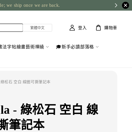
ble; we ship once we are back.
登入
購物車
書法字帖繪畫藝術禪繞
🎓新手必讀部落格
la - 綠松石 空白 線圈可撕筆記本
ula - 綠松石 空白 線
撕筆記本