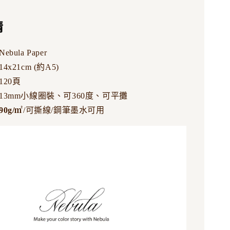
情
bula Paper
4x21cm (約A5)
120頁
13mm小線圈裝、可360度、可平攤
90g/
㎡
/可撕線/鋼筆墨水可用