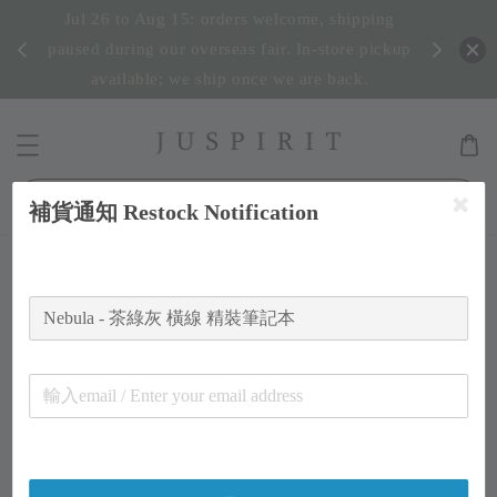
Jul 26 to Aug 15: orders welcome, shipping
暫停寄
US orde
paused during our overseas fair. In-store pickup
available; we ship once we are back.
搜尋
補貨通知 Restock Notification
首頁
/ Nebula - 茶綠灰 橫線 精裝筆記本