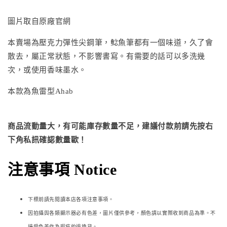
圖片取自原廠官網
本賣場為壓克力彈性尖鋼筆，鯰魚筆都有一個味道，久了會
散去，屬正常狀態，不影響書寫。有需要的話可以多洗幾
次，或使用香味墨水。
本款為魚雷型Ahab
商品流動量大，有可能庫存數量不足，建議付款前請先按右
下角私訊確認數量歐！
注意事項 Notice
下標前請先閱讀本店各項注意事項。
因拍攝與各類顯示器必
有色差，圖片僅供參考，顏色請以實際收到商品為準。不
接受色差作為瑕疵的退換貨。