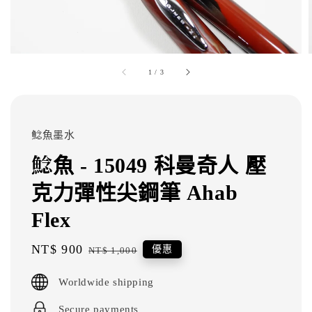
1
/
3
鯰魚墨水
鯰魚 - 15049 科曼奇人 壓
克力彈性尖鋼筆 Ahab
Flex
Sale
NT$ 900
Regular
優惠
NT$ 1,000
price
price
Worldwide shipping
Secure payments