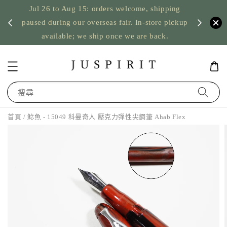
Jul 26 to Aug 15: orders welcome, shipping
暫停寄
US orde
paused during our overseas fair. In-store pickup
available; we ship once we are back.
搜尋
首頁
/ 鯰魚 - 15049 科曼奇人 壓克力彈性尖鋼筆 Ahab Flex