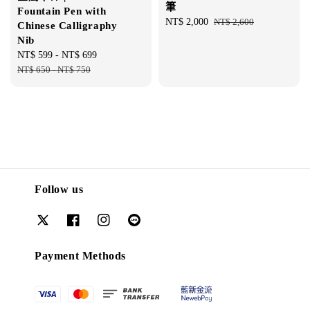
筆
Fountain Pen with
Sale
NT$ 2,000
Regular
NT$ 2,600
Chinese Calligraphy
price
price
Nib
Sale
NT$ 599
-
NT$ 699
Regular
price
NT$ 650
-
NT$ 750
price
Follow us
Payment Methods