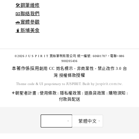
🛠️鋼筆維修
📧聯絡我們
🚗實體參觀
🧋新埔美食
©2026 J U S P I R I T 賈絲筆咧有限公司 統一編號: 60601707。電聯+886
900205436
本著作係採用
創用 CC 姓名標示 - 非商業性 - 禁止改作 3.0 台
灣 授權條款
授權
juspirit.com.tw
Theme code & UI proprietary to JUSPIRIT. Built by
.
⚜️朝聖者計畫
使用條款
隱私權政策
退換貨政策
購物須知
|
|
|
|
|
付款與配送