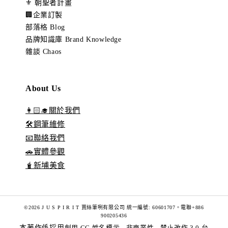
⚜️ 朝聖者計畫
🏢企業訂製
部落格 Blog
品牌知識庫 Brand Knowledge
雜談 Chaos
About Us
👩🏻‍🎓關於我們
🛠️鋼筆維修
📧聯絡我們
🚗實體參觀
🧋新埔美食
©2026 J U S P I R I T 賈絲筆咧有限公司 統一編號: 60601707。電聯+886
900205436
本著作係採用
創用 CC 姓名標示 - 非商業性 - 禁止改作 3.0 台