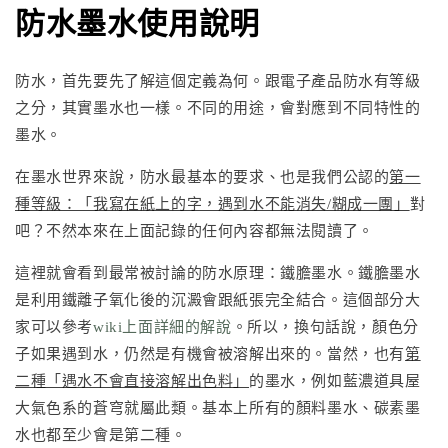
防水墨水使用說明
防水，首先要先了解這個定義為何。跟電子產品防水有等級
之分，其實墨水也一樣。不同的用途，會對應到不同特性的
墨水。
在墨水世界來說，防水最基本的要求、也是我們公認的
第一
種等級：「我寫在紙上的字，遇到水不能消失/糊成一團」
對
吧？不然本來在上面記錄的任何內容都無法閱讀了。
這裡就會看到最常被討論的防水原理：鐵膽墨水。鐵膽墨水
是利用鐵離子氧化後的沉澱會跟紙張完全結合。這個部分大
家可以參考
wiki上面詳細的解說
。所以，換句話說，顏色分
子如果遇到水，仍然是有機會被溶解出來的。當然，也有
第
二種「遇水不會直接溶解出色料」
的墨水，例如藍濃道具屋
大氣色系的蒼穹就屬此類。基本上所有的顏料墨水、碳素墨
水也都至少會是第二種。