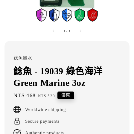
1
/
1
鯰魚墨水
鯰魚 - 19039 綠色海洋
Green Marine 3oz
Sale
NT$ 468
Regular
優惠
NT$ 520
price
price
Worldwide shipping
Secure payments
Authentic products