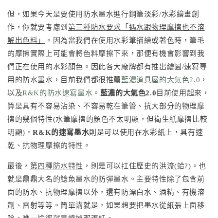
但，如果今天是要使用防水墨水進行鋼筆淡彩/水彩繪畫創
作，你就要考慮到
第三種防水要求「遇水跟物理摩擦也不溶
解出色料」
。因為當我們在使用水彩筆描繪或著色時，筆毛
的摩擦實際上可能會將色料摩擦下來，那便有機會影響到我
們正在使用的水彩顏色。因此各大廠牌都有推出繪圖/速寫專
用的防水墨水，目前我們都很推薦
藍濃道具屋的大氣色2.0
，
以及
R&K的防水速寫墨水
。
藍濃的大氣色2.0
目前使用起來，
算是具有不容易沾染、不容易乾在筆管、抗大部分的物理摩
擦的幾個特性(水筆摩擦的顏色不太明顯，但衛生紙摩擦比較
明顯)。
R&K的速寫墨水
則是可以使用在水彩紙上，具有速
乾、抗物理摩擦的特性。
最後，
第四種防水特性
，則是可以扛住歷史的洪流(蛤?)。也
就是鼎鼎大名的鯰魚墨水的防彈墨水。主要特性除了包含前
面的防水、抗物理摩擦以外，還有防漂白水、酒精、有機溶
劑、雷射等等。簡單講就是，如果想要把墨水從紙張上面移