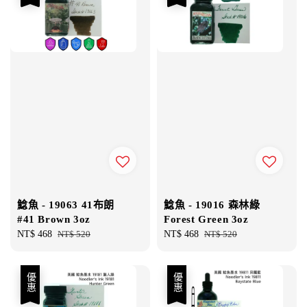
鯰魚 - 19063 41布朗
鯰魚 - 19016 森林綠
#41 Brown 3oz
Forest Green 3oz
Sale
NT$ 468
Regular
NT$ 520
Sale
NT$ 468
Regular
NT$ 520
price
price
price
price
優惠
優惠