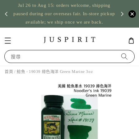
Jul 26 to Aug 15: orders welcome, shipping
暫停寄
US orde
paused during our overseas fair. In-store pickup
available; we ship once we are back.
搜尋
首頁
/ 鯰魚 - 19039 綠色海洋 Green Marine 3oz