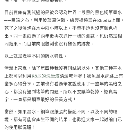
除，唯一途徑就是燒掉那張紙。
目前賈絲有測試過的是被公認為世界上最黑的黑色鋼筆墨水
──黑暗之心。利用玻璃筆沾取、繪製禪繞畫在Rhodia上面，
乾了之後浸泡在水中兩小時以上，不暈不透也沒有顏色析
出。同一張紙過了兩年後再次進行一樣的測試，也仍然是相
同結果。而目前肉眼觀測也沒有褪色的跡象。
以上就是幾種不同的防水特性。
清潔上來說，除了第四種我沒有測試過以外，其他三種基本
上都可以利用
R&K的洗筆液
清潔乾淨喔！鯰魚墨水網路上有
蠻多心得分享，之前也有看過筆友說使用了一整年的黑暗之
心，都沒有遇到堵筆的問題。所以不要讓筆乾掉、認真寫
字，一直都是鋼筆最好的保養方式！
當然，如果墨水、鋼筆跟紙張的搭配不同，以及不同的環
境，都有可能會產生不同的結果，也歡迎大家一起討論自己
的使用狀況喔！