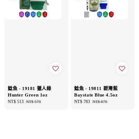
鯰魚 - 19181 獵人綠
鯰魚 - 19811 碧灣藍
Hunter Green 1oz
Baystate Blue 4.5oz
Sale
NT$ 513
Regular
NT$ 570
Sale
NT$ 783
Regular
NT$ 870
price
price
price
price