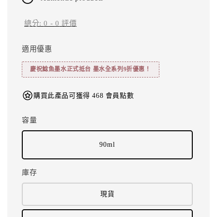
總分:
0
-
0
評價
適用優惠
慶祝鯰魚墨水正式抵台 墨水全系列9折優惠！
購買此產品可獲得 468 會員點數
容量
90ml
庫存
現貨