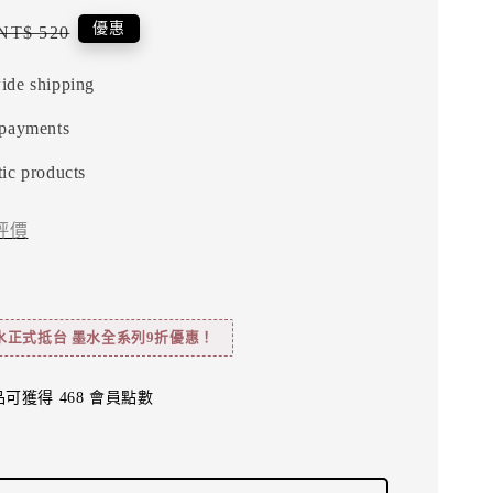
Regular
優惠
NT$ 520
price
ide shipping
 payments
ic products
評價
水正式抵台 墨水全系列9折優惠！
可獲得 468 會員點數