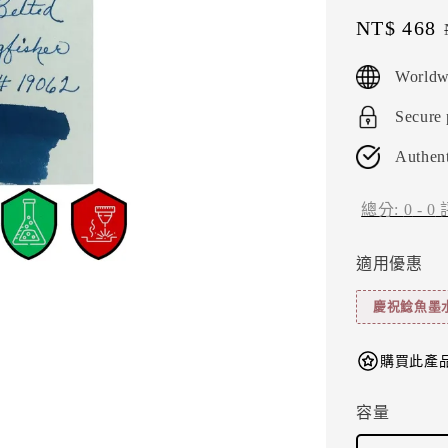
Sale
NT$ 468
price
Worldw
Secure
Authent
總分:
0
-
0
適用優惠
慶祝鯰魚墨
購買此產品
容量