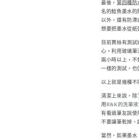
最後，
第四種防
名的鯰魚墨水的
以外，還有防漂
想要把墨水從紙
目前賈絲有測試
心。利用玻璃筆沾
兩小時以上，不
一樣的測試，也
以上就是幾種不
清潔上來說，除
用
R&K的洗筆液
有看過筆友說使
不要讓筆乾掉、
當然，如果墨水