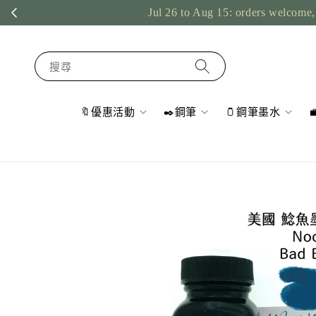
Jul 26 to Aug 15: orders welcome, 
搜尋
🔖優惠活動
✒️鋼筆
🫙鋼筆墨水