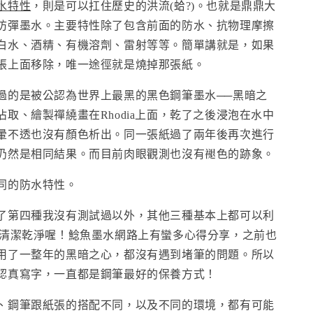
水特性
，則是可以扛住歷史的洪流(蛤?)。也就是鼎鼎大
防彈墨水。主要特性除了包含前面的防水、抗物理摩擦
白水、酒精、有機溶劑、雷射等等。簡單講就是，如果
張上面移除，唯一途徑就是燒掉那張紙。
過的是被公認為世界上最黑的黑色鋼筆墨水──黑暗之
取、繪製禪繞畫在Rhodia上面，乾了之後浸泡在水中
暈不透也沒有顏色析出。同一張紙過了兩年後再次進行
仍然是相同結果。而目前肉眼觀測也沒有褪色的跡象。
同的防水特性。
了第四種我沒有測試過以外，其他三種基本上都可以利
清潔乾淨喔！鯰魚墨水網路上有蠻多心得分享，之前也
用了一整年的黑暗之心，都沒有遇到堵筆的問題。所以
認真寫字，一直都是鋼筆最好的保養方式！
、鋼筆跟紙張的搭配不同，以及不同的環境，都有可能