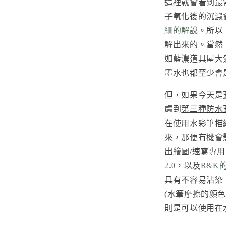
這裡就會看到最
子氧化後的沉澱
細的解說
。所以
解出來的。當然
如藍濃道具屋大
墨水也都至少會
但，如果今天是
慮到
第三種防水
在使用水彩筆描
來，那便有機會
出繪圖/速寫專
2.0
，以及
R&K
具有不容易沾染
(水筆摩擦的顏
則是可以使用在