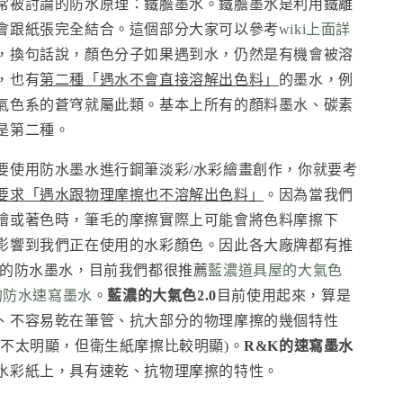
常被討論的防水原理：鐵膽墨水。鐵膽墨水是利用鐵離
會跟紙張完全結合。這個部分大家可以參考
wiki上面詳
，換句話說，顏色分子如果遇到水，仍然是有機會被溶
，也有
第二種「遇水不會直接溶解出色料」
的墨水，例
氣色系的蒼穹就屬此類。基本上所有的顏料墨水、碳素
是第二種。
要使用防水墨水進行鋼筆淡彩/水彩繪畫創作，你就要考
要求「遇水跟物理摩擦也不溶解出色料」
。因為當我們
繪或著色時，筆毛的摩擦實際上可能會將色料摩擦下
影響到我們正在使用的水彩顏色。因此各大廠牌都有推
用的防水墨水，目前我們都很推薦
藍濃道具屋的大氣色
的防水速寫墨水
。
藍濃的大氣色2.0
目前使用起來，算是
、不容易乾在筆管、抗大部分的物理摩擦的幾個特性
色不太明顯，但衛生紙摩擦比較明顯)。
R&K的速寫墨水
水彩紙上，具有速乾、抗物理摩擦的特性。