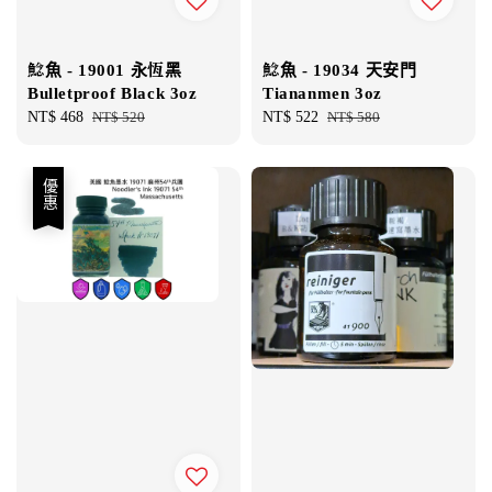
鯰魚 - 19001 永恆黑
鯰魚 - 19034 天安門
Bulletproof Black 3oz
Tiananmen 3oz
Sale
NT$ 468
Regular
NT$ 520
Sale
NT$ 522
Regular
NT$ 580
price
price
price
price
優惠