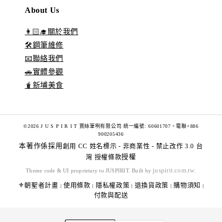
About Us
👩🏻‍🎓關於我們
🛠️鋼筆維修
📧聯絡我們
🚗實體參觀
🧋新埔美食
©2026 J U S P I R I T 賈絲筆咧有限公司 統一編號: 60601707。電聯+886
900205436
本著作係採用
創用 CC 姓名標示 - 非商業性 - 禁止改作 3.0 台
灣 授權條款
授權
juspirit.com.tw
Theme code & UI proprietary to JUSPIRIT. Built by
.
⚜️朝聖者計畫
使用條款
隱私權政策
退換貨政策
購物須知
|
|
|
|
|
付款與配送