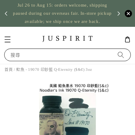
Jul 26 to Aug 15: orders welcome, shipping
暫停寄
US orde
paused during our overseas fair. In-store pickup
available; we ship once we are back.
搜尋
首頁
/ 鯰魚 - 19070 印鈔藍 Q-Eternity ($&¢) 3oz