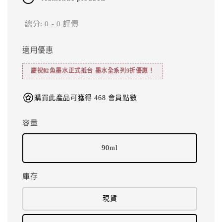
總分:
0
-
0
評價
適用優惠
慶祝鯰魚墨水正式抵台 墨水全系列9折優惠！
購買此產品可獲得 468 會員點數
容量
90ml
庫存
現貨