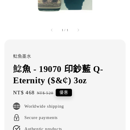
1
/
1
鯰魚墨水
鯰魚 - 19070 印鈔藍 Q-
Eternity ($&¢) 3oz
Sale
NT$ 468
Regular
優惠
NT$ 520
price
price
Worldwide shipping
Secure payments
Authentic products