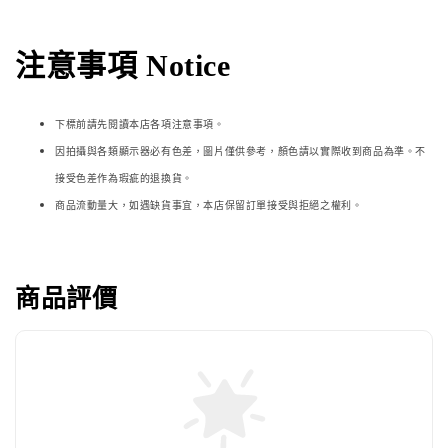
注意事項 Notice
下標前請先閱讀本店各項注意事項。
因拍攝與各類顯示器必
有色差，圖片僅供參考，顏色請以實際收到商品為準。不
接受色差作為瑕疵的退換貨。
商品流動量大，如遇缺貨事宜，本店保留訂單接受與拒絕之權利。
商品評價