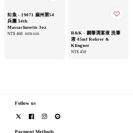
鯰魚 - 19071 麻州第54
兵團 54th
Massachusetts 3oz
R&K - 鋼筆清潔液 洗筆
Sale
NT$ 468
Regular
NT$ 520
液 45ml Rohrer &
price
price
Klingner
Regular
NT$ 450
price
Follow us
Payment Methods