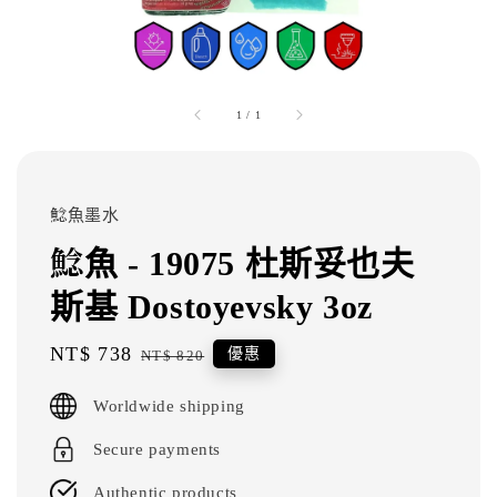
1
/
1
鯰魚墨水
鯰魚 - 19075 杜斯妥也夫
斯基 Dostoyevsky 3oz
Sale
NT$ 738
Regular
優惠
NT$ 820
price
price
Worldwide shipping
Secure payments
Authentic products