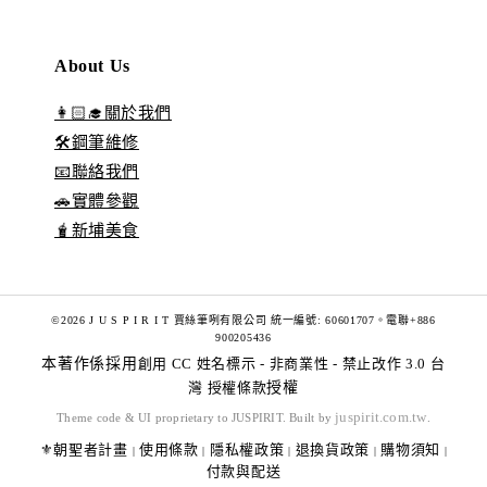
About Us
👩🏻‍🎓關於我們
🛠️鋼筆維修
📧聯絡我們
🚗實體參觀
🧋新埔美食
©2026 J U S P I R I T 賈絲筆咧有限公司 統一編號: 60601707。電聯+886
900205436
本著作係採用
創用 CC 姓名標示 - 非商業性 - 禁止改作 3.0 台
灣 授權條款
授權
juspirit.com.tw
Theme code & UI proprietary to JUSPIRIT. Built by
.
⚜️朝聖者計畫
使用條款
隱私權政策
退換貨政策
購物須知
|
|
|
|
|
付款與配送