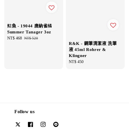
鯰魚 - 19044 唐納雀橘
Summer Tanager 3oz
Sale
NT$ 468
Regular
NT$ 520
R&K - 鋼筆清潔液 洗筆
price
price
液 45ml Rohrer &
Klingner
Regular
NT$ 450
price
Follow us