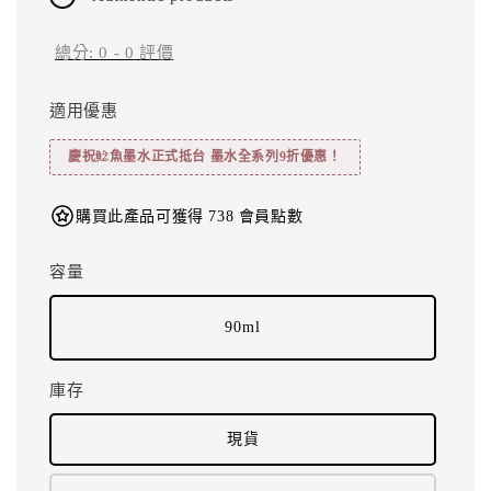
總分:
0
-
0
評價
適用優惠
慶祝鯰魚墨水正式抵台 墨水全系列9折優惠！
購買此產品可獲得 738 會員點數
容量
90ml
庫存
現貨