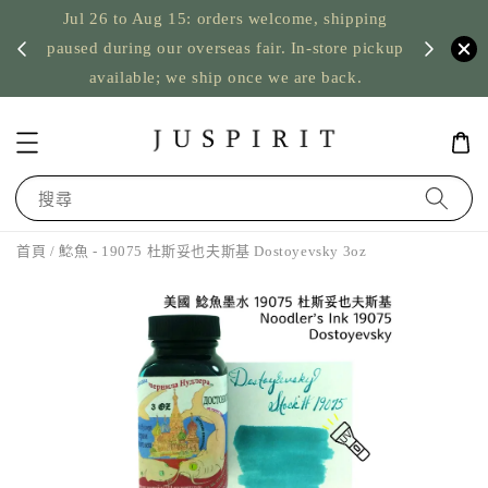
Jul 26 to Aug 15: orders welcome, shipping
暫停寄
US orde
paused during our overseas fair. In-store pickup
available; we ship once we are back.
搜尋
首頁
/ 鯰魚 - 19075 杜斯妥也夫斯基 Dostoyevsky 3oz