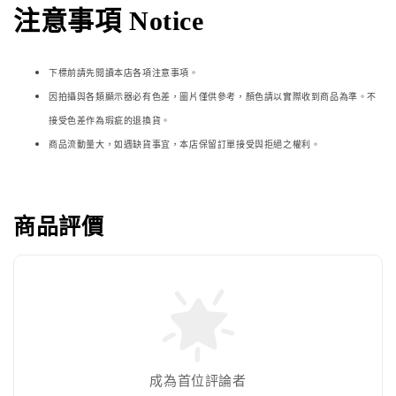
注意事項 Notice
下標前請先閱讀本店各項注意事項。
因拍攝與各類顯示器必
有色差，圖片僅供參考，顏色請以實際收到商品為準。不
接受色差作為瑕疵的退換貨。
商品流動量大，如遇缺貨事宜，本店保留訂單接受與拒絕之權利。
商品評價
成為首位評論者