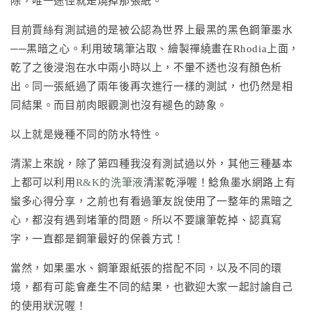
除，唯一途徑就是燒掉那張紙。
目前賈絲有測試過的是被公認為世界上最黑的黑色鋼筆墨水
──黑暗之心。利用玻璃筆沾取、繪製禪繞畫在Rhodia上面，
乾了之後浸泡在水中兩小時以上，不暈不透也沒有顏色析
出。同一張紙過了兩年後再次進行一樣的測試，也仍然是相
同結果。而目前肉眼觀測也沒有褪色的跡象。
以上就是幾種不同的防水特性。
清潔上來說，除了第四種我沒有測試過以外，其他三種基本
上都可以利用
R&K的洗筆液
清潔乾淨喔！鯰魚墨水網路上有
蠻多心得分享，之前也有看過筆友說使用了一整年的黑暗之
心，都沒有遇到堵筆的問題。所以不要讓筆乾掉、認真寫
字，一直都是鋼筆最好的保養方式！
當然，如果墨水、鋼筆跟紙張的搭配不同，以及不同的環
境，都有可能會產生不同的結果，也歡迎大家一起討論自己
的使用狀況喔！