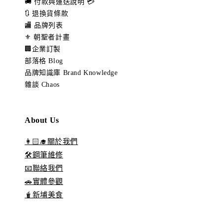
🚚 付款與運送說明 💳
🔃 退換貨條款
🏬 品牌列表
⚜️ 朝聖者計畫
🏢企業訂製
部落格 Blog
品牌知識庫 Brand Knowledge
雜談 Chaos
About Us
👩🏻‍🎓關於我們
🛠️鋼筆維修
📧聯絡我們
🚗實體參觀
🧋新埔美食