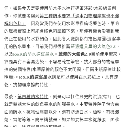
但，如果今天是要使用防水墨水進行鋼筆淡彩/水彩繪畫創
作，你就要考慮到
第三種防水要求「遇水跟物理摩擦也不溶
解出色料」
。因為當我們在使用水彩筆描繪或著色時，筆毛
的摩擦實際上可能會將色料摩擦下來，那便有機會影響到我
們正在使用的水彩顏色。因此各大廠牌都有推出繪圖/速寫專
用的防水墨水，目前我們都很推薦
藍濃道具屋的大氣色2.0
，
以及
R&K的防水速寫墨水
。
藍濃的大氣色2.0
目前使用起來，
算是具有不容易沾染、不容易乾在筆管、抗大部分的物理摩
擦的幾個特性(水筆摩擦的顏色不太明顯，但衛生紙摩擦比較
明顯)。
R&K的速寫墨水
則是可以使用在水彩紙上，具有速
乾、抗物理摩擦的特性。
最後，
第四種防水特性
，則是可以扛住歷史的洪流(蛤?)。也
就是鼎鼎大名的鯰魚墨水的防彈墨水。主要特性除了包含前
面的防水、抗物理摩擦以外，還有防漂白水、酒精、有機溶
劑、雷射等等。簡單講就是，如果想要把墨水從紙張上面移