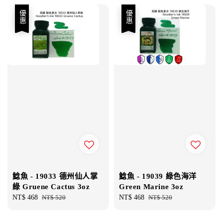
優惠
優惠
鯰魚 - 19033 德州仙人掌
鯰魚 - 19039 綠色海洋
綠 Gruene Cactus 3oz
Green Marine 3oz
Sale
NT$ 468
Regular
NT$ 520
Sale
NT$ 468
Regular
NT$ 520
price
price
price
price