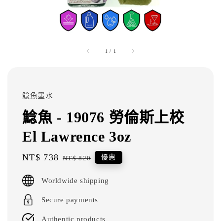
1
/
1
鯰魚墨水
鯰魚 - 19076 勞倫斯上校
El Lawrence 3oz
Sale
NT$ 738
Regular
優惠
NT$ 820
price
price
Worldwide shipping
Secure payments
Authentic products