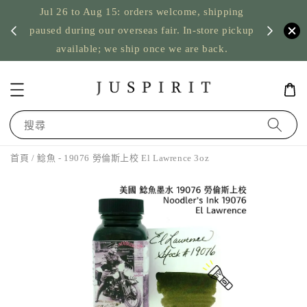
Jul 26 to Aug 15: orders welcome, shipping
暫停寄
US orde
paused during our overseas fair. In-store pickup
available; we ship once we are back.
搜尋
首頁
/ 鯰魚 - 19076 勞倫斯上校 El Lawrence 3oz