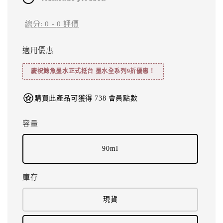
總分:
0
-
0
評價
適用優惠
慶祝鯰魚墨水正式抵台 墨水全系列9折優惠！
購買此產品可獲得 738 會員點數
容量
90ml
庫存
現貨