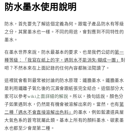
防水墨水使用說明
防水，首先要先了解這個定義為何。跟電子產品防水有等級
之分，其實墨水也一樣。不同的用途，會對應到不同特性的
墨水。
在墨水世界來說，防水最基本的要求、也是我們公認的
第一
種等級：「我寫在紙上的字，遇到水不能消失/糊成一團」
對
吧？不然本來在上面記錄的任何內容都無法閱讀了。
這裡就會看到最常被討論的防水原理：鐵膽墨水。鐵膽墨水
是利用鐵離子氧化後的沉澱會跟紙張完全結合。這個部分大
家可以參考
wiki上面詳細的解說
。所以，換句話說，顏色分
子如果遇到水，仍然是有機會被溶解出來的。當然，也有
第
二種「遇水不會直接溶解出色料」
的墨水，例如藍濃道具屋
大氣色系的蒼穹就屬此類。基本上所有的顏料墨水、碳素墨
水也都至少會是第二種。