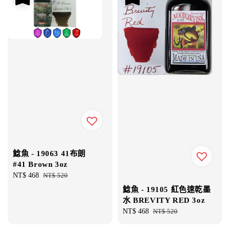
鯰魚 - 19063 41布朗
#41 Brown 3oz
Sale
NT$ 468
Regular
NT$ 520
price
price
鯰魚 - 19105 紅色速乾墨
水 BREVITY RED 3oz
Sale
NT$ 468
Regular
NT$ 520
price
price