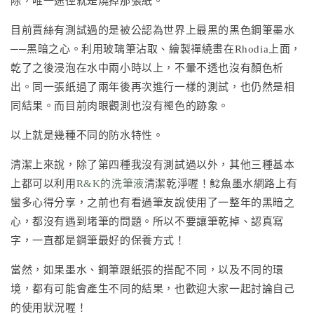
除，唯一途徑就是燒掉那張紙。
目前賈絲有測試過的是被公認為世界上最黑的黑色鋼筆墨水
──黑暗之心。利用玻璃筆沾取、繪製禪繞畫在Rhodia上面，
乾了之後浸泡在水中兩小時以上，不暈不透也沒有顏色析
出。同一張紙過了兩年後再次進行一樣的測試，也仍然是相
同結果。而目前肉眼觀測也沒有褪色的跡象。
以上就是幾種不同的防水特性。
清潔上來說，除了第四種我沒有測試過以外，其他三種基本
上都可以利用
R&K的洗筆液
清潔乾淨喔！鯰魚墨水網路上有
蠻多心得分享，之前也有看過筆友說使用了一整年的黑暗之
心，都沒有遇到堵筆的問題。所以不要讓筆乾掉、認真寫
字，一直都是鋼筆最好的保養方式！
當然，如果墨水、鋼筆跟紙張的搭配不同，以及不同的環
境，都有可能會產生不同的結果，也歡迎大家一起討論自己
的使用狀況喔！