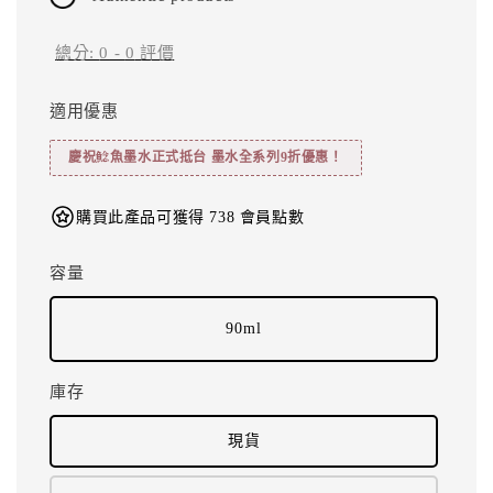
總分:
0
-
0
評價
適用優惠
慶祝鯰魚墨水正式抵台 墨水全系列9折優惠！
購買此產品可獲得 738 會員點數
容量
90ml
庫存
現貨