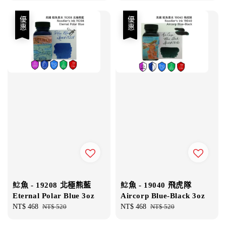
優惠
優惠
鯰魚 - 19208 北極熊藍
鯰魚 - 19040 飛虎隊
Eternal Polar Blue 3oz
Aircorp Blue-Black 3oz
Sale
NT$ 468
Regular
NT$ 520
Sale
NT$ 468
Regular
NT$ 520
price
price
price
price