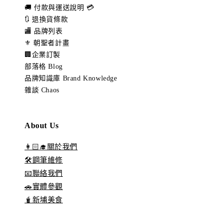
🚚 付款與運送說明 💳
🔃 退換貨條款
🏬 品牌列表
⚜️ 朝聖者計畫
🏢企業訂製
部落格 Blog
品牌知識庫 Brand Knowledge
雜談 Chaos
About Us
👩🏻‍🎓關於我們
🛠️鋼筆維修
📧聯絡我們
🚗實體參觀
🧋新埔美食