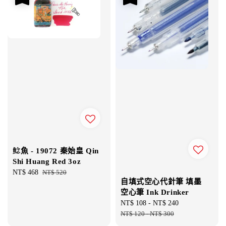
鯰魚 - 19072 秦始皇 Qin
Shi Huang Red 3oz
Sale
NT$ 468
Regular
NT$ 520
自填式空心代針筆 填墨
price
price
空心筆 Ink Drinker
Sale
NT$ 108
-
NT$ 240
Regular
price
NT$ 120
-
NT$ 300
price