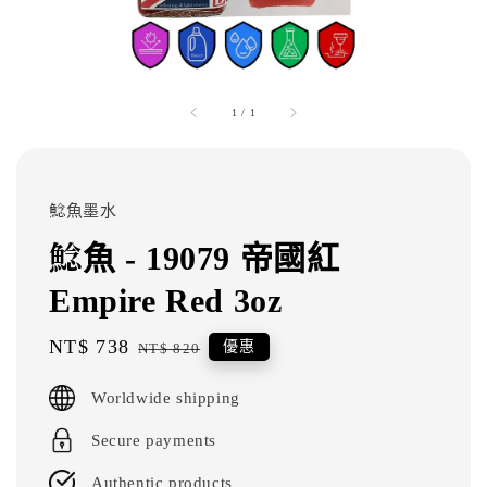
1
/
1
鯰魚墨水
鯰魚 - 19079 帝國紅
Empire Red 3oz
Sale
NT$ 738
Regular
優惠
NT$ 820
price
price
Worldwide shipping
Secure payments
Authentic products