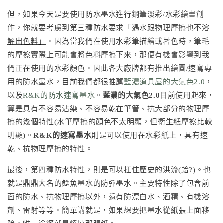
但，如果今天是要使用防水墨水進行鋼筆淡彩/水彩繪畫創
作，你就要考慮到
第三種防水要求「遇水跟物理摩擦也不溶
解出色料」
。因為當我們在使用水彩筆描繪或著色時，筆毛
的摩擦實際上可能會將色料摩擦下來，那便有機會影響到我
們正在使用的水彩顏色。因此各大廠牌都有推出繪圖/速寫專
用的防水墨水，目前我們都很推薦
藍濃道具屋的大氣色2.0
，
以及
R&K的防水速寫墨水
。
藍濃的大氣色2.0
目前使用起來，
算是具有不容易沾染、不容易乾在筆管、抗大部分的物理摩
擦的幾個特性(水筆摩擦的顏色不太明顯，但衛生紙摩擦比較
明顯)。
R&K的速寫墨水
則是可以使用在水彩紙上，具有速
乾、抗物理摩擦的特性。
最後，
第四種防水特性
，則是可以扛住歷史的洪流(蛤?)。也
就是鼎鼎大名的鯰魚墨水的防彈墨水。主要特性除了包含前
面的防水、抗物理摩擦以外，還有防漂白水、酒精、有機溶
劑、雷射等等。簡單講就是，如果想要把墨水從紙張上面移