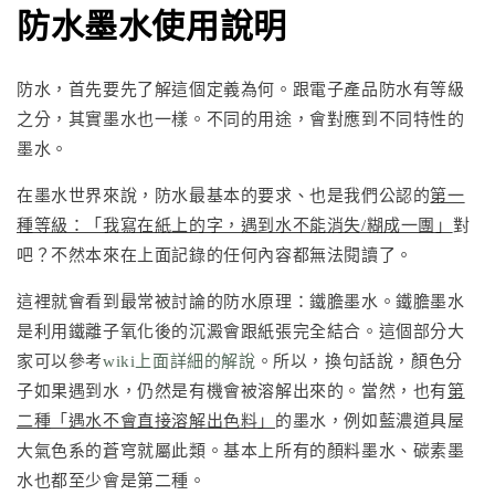
防水墨水使用說明
防水，首先要先了解這個定義為何。跟電子產品防水有等級
之分，其實墨水也一樣。不同的用途，會對應到不同特性的
墨水。
在墨水世界來說，防水最基本的要求、也是我們公認的
第一
種等級：「我寫在紙上的字，遇到水不能消失/糊成一團」
對
吧？不然本來在上面記錄的任何內容都無法閱讀了。
這裡就會看到最常被討論的防水原理：鐵膽墨水。鐵膽墨水
是利用鐵離子氧化後的沉澱會跟紙張完全結合。這個部分大
家可以參考
wiki上面詳細的解說
。所以，換句話說，顏色分
子如果遇到水，仍然是有機會被溶解出來的。當然，也有
第
二種「遇水不會直接溶解出色料」
的墨水，例如藍濃道具屋
大氣色系的蒼穹就屬此類。基本上所有的顏料墨水、碳素墨
水也都至少會是第二種。