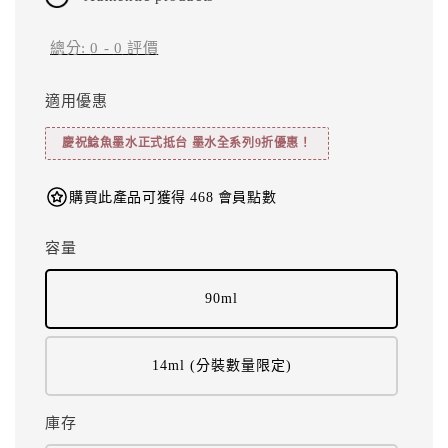
總分:
0
-
0
評價
適用優惠
慶祝鯰魚墨水正式抵台 墨水全系列9折優惠！
購買此產品可獲得 468 會員點數
容量
90ml
14ml (分裝數量限定)
庫存