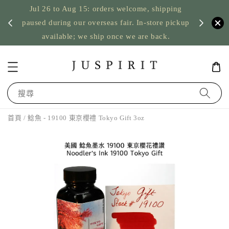
Jul 26 to Aug 15: orders welcome, shipping
暫停寄
US orde
paused during our overseas fair. In-store pickup
available; we ship once we are back.
搜尋
首頁
/ 鯰魚 - 19100 東京櫻禮 Tokyo Gift 3oz