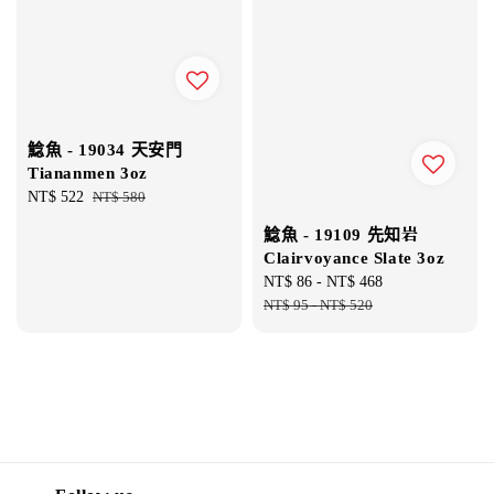
鯰魚 - 19034 天安門
Tiananmen 3oz
Sale
NT$ 522
Regular
NT$ 580
price
price
鯰魚 - 19109 先知岩
Clairvoyance Slate 3oz
Sale
NT$ 86
-
NT$ 468
Regular
price
NT$ 95
-
NT$ 520
price