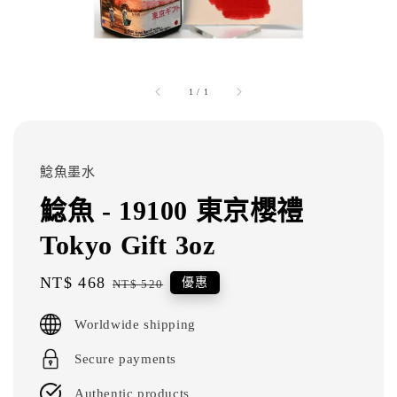
1
/
1
鯰魚墨水
鯰魚 - 19100 東京櫻禮
Tokyo Gift 3oz
Sale
NT$ 468
Regular
優惠
NT$ 520
price
price
Worldwide shipping
Secure payments
Authentic products