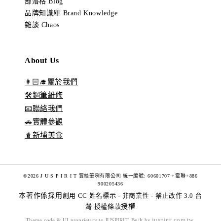
部落格 Blog
品牌知識庫 Brand Knowledge
雜談 Chaos
About Us
👩🏻‍🎓關於我們
🛠️鋼筆維修
📧聯絡我們
🚗實體參觀
🧋新埔美食
©2026 J U S P I R I T 賈絲筆咧有限公司 統一編號: 60601707。電聯+886
900205436
本著作係採用
創用 CC 姓名標示 - 非商業性 - 禁止改作 3.0 台
灣 授權條款
授權
juspirit.com.tw
Theme code & UI proprietary to JUSPIRIT. Built by
.