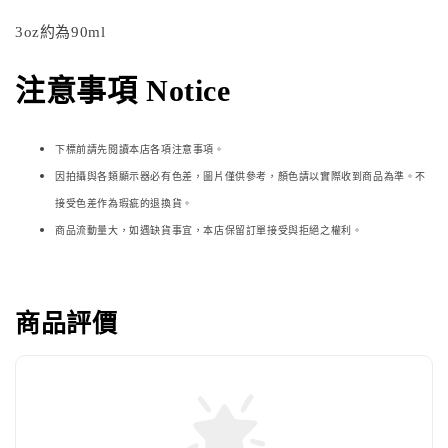
3oz約為90ml
注意事項 Notice
下標前請先閱讀本店各項注意事項。
因拍攝與各類顯示器必
有色差，圖片僅供參考，顏色請以實際收到商品為準。不
接受色差作為瑕疵的退換貨。
商品流動量大，如遇缺貨事宜，本店保留訂單接受與拒絕之權利。
商品評價