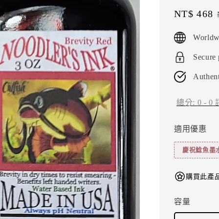
Sale
NT$ 468
price
Worldw
Secure
Authent
總分:
0
-
0
適用優惠
慶祝鯰魚墨
購買此產品
容量