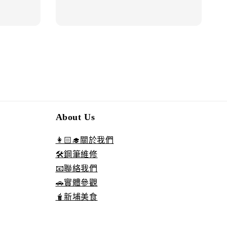
About Us
👩🏻‍🎓關於我們
🛠️鋼筆維修
📧聯絡我們
🚗實體參觀
🧋新埔美食