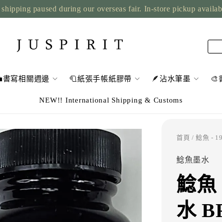
shipping paused during our overseas fair. In-store pickup availa
💼書寫相關週邊
🧻紙張手帳紙膠帶
🪶沾水筆墨

NEW!! International Shipping & Customs
首頁
/ 鯰魚 - 
鯰魚墨水
鯰魚 
水 B