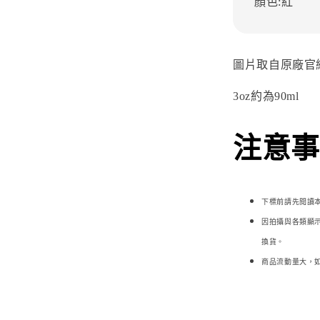
顏色:紅
圖片取自原廠官
3oz約為90ml
注意事項
下標前請先閱讀
因拍攝與各類顯
換貨。
商品流動量大，