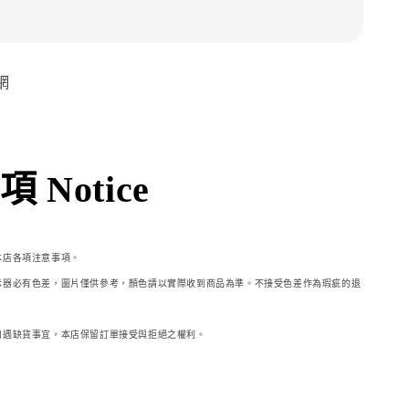
網
 Notice
本店各項注意事項。
示器必
有色差，圖片僅供參考，顏色請以實際收到商品為準。不接受色差作為瑕疵的退
如遇缺貨事宜，本店保留訂單接受與拒絕之權利。