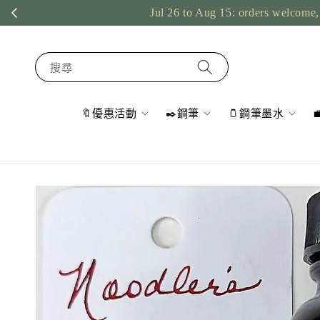
Jul 26 to Aug 15: orders welcome, 
搜尋
🔖優惠活動
✒️鋼筆
🫙鋼筆墨水