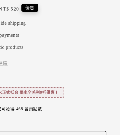
Regular
優惠
NT$ 520
price
ide shipping
 payments
ic products
評價
水正式抵台 墨水全系列9折優惠！
可獲得 468 會員點數