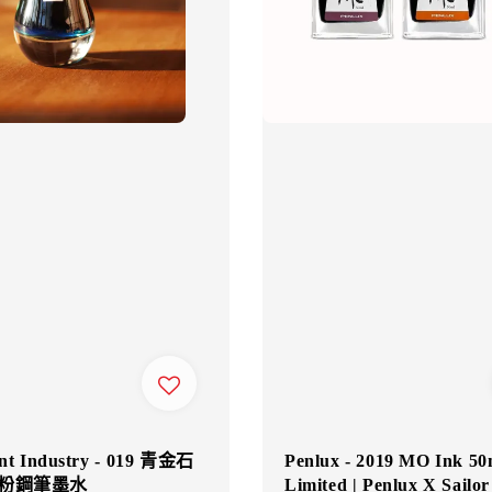
nt Industry - 019 青金石
Penlux - 2019 MO Ink 50
 閃粉鋼筆墨水
Limited | Penlux X Sailor