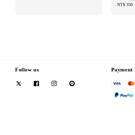
Regular
NT$ 350
price
Follow us
Payment 