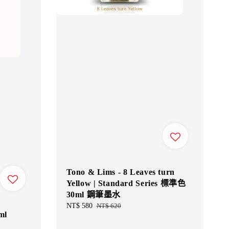
Tono & Lims - 8 Leaves turn
Yellow | Standard Series 標準色
30ml 鋼筆墨水
Sale
NT$ 580
Regular
NT$ 620
ml
price
price