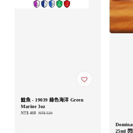
鯰魚 - 19039 綠色海洋 Green
Marine 3oz
Sale
NT$ 468
Regular
NT$ 520
price
price
Domina
25ml