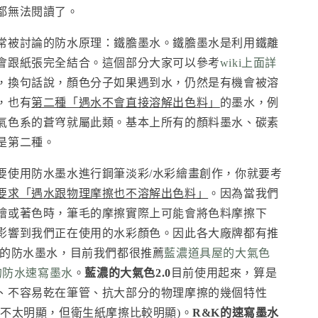
都無法閱讀了。
常被討論的防水原理：鐵膽墨水。鐵膽墨水是利用鐵離
會跟紙張完全結合。這個部分大家可以參考
wiki上面詳
，換句話說，顏色分子如果遇到水，仍然是有機會被溶
，也有
第二種「遇水不會直接溶解出色料」
的墨水，例
氣色系的蒼穹就屬此類。基本上所有的顏料墨水、碳素
是第二種。
要使用防水墨水進行鋼筆淡彩/水彩繪畫創作，你就要考
要求「遇水跟物理摩擦也不溶解出色料」
。因為當我們
繪或著色時，筆毛的摩擦實際上可能會將色料摩擦下
影響到我們正在使用的水彩顏色。因此各大廠牌都有推
用的防水墨水，目前我們都很推薦
藍濃道具屋的大氣色
的防水速寫墨水
。
藍濃的大氣色2.0
目前使用起來，算是
、不容易乾在筆管、抗大部分的物理摩擦的幾個特性
色不太明顯，但衛生紙摩擦比較明顯)。
R&K的速寫墨水