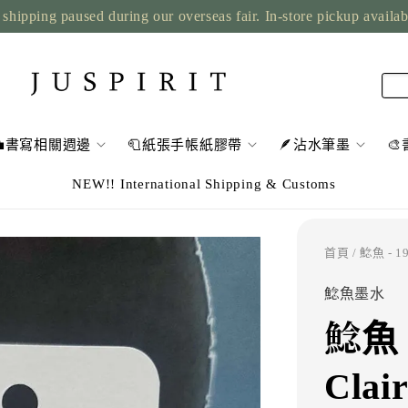
shipping paused during our overseas fair. In-store pickup availa
💼書寫相關週邊
🧻紙張手帳紙膠帶
🪶沾水筆墨

NEW!! International Shipping & Customs
首頁
/ 鯰魚 - 19
鯰魚墨水
鯰魚 
Clair