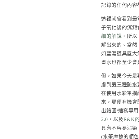
記錄的任何內容
這裡就會看到最
子氧化後的沉澱
細的解說
。所以
解出來的。當然
如藍濃道具屋大
墨水也都至少會
但，如果今天是
慮到
第三種防水
在使用水彩筆描
來，那便有機會
出繪圖/速寫專
2.0
，以及
R&K
具有不容易沾染
(水筆摩擦的顏