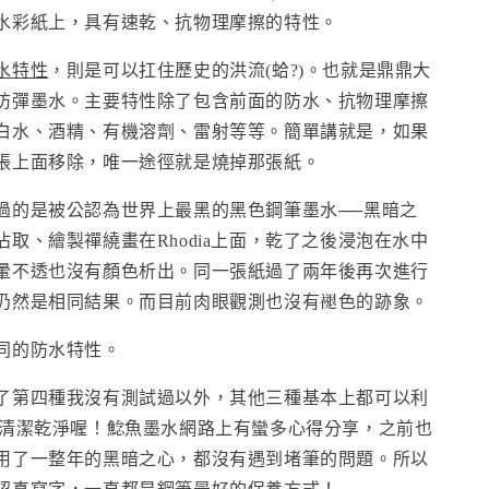
水彩紙上，具有速乾、抗物理摩擦的特性。
水特性
，則是可以扛住歷史的洪流(蛤?)。也就是鼎鼎大
防彈墨水。主要特性除了包含前面的防水、抗物理摩擦
白水、酒精、有機溶劑、雷射等等。簡單講就是，如果
張上面移除，唯一途徑就是燒掉那張紙。
過的是被公認為世界上最黑的黑色鋼筆墨水──黑暗之
取、繪製禪繞畫在Rhodia上面，乾了之後浸泡在水中
暈不透也沒有顏色析出。同一張紙過了兩年後再次進行
仍然是相同結果。而目前肉眼觀測也沒有褪色的跡象。
同的防水特性。
了第四種我沒有測試過以外，其他三種基本上都可以利
清潔乾淨喔！鯰魚墨水網路上有蠻多心得分享，之前也
用了一整年的黑暗之心，都沒有遇到堵筆的問題。所以