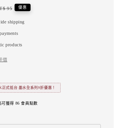
egular
優惠
T$ 95
rice
ide shipping
 payments
ic products
評價
水正式抵台 墨水全系列9折優惠！
可獲得 86 會員點數