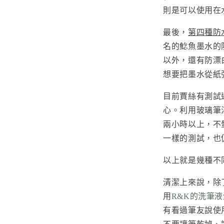
則是可以使用在
最後，
第四種防
名的鯰魚墨水的
以外，還有防漂
想要把墨水從紙
目前賈絲有測試
心。利用玻璃筆沾
兩小時以上，不
一樣的測試，也
以上就是幾種不
清潔上來說，除
用
R&K的洗筆液
有看過筆友說使