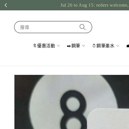
Jul 26 to Aug 15: orders welcome, 
搜尋
🔖優惠活動
✒️鋼筆
🫙鋼筆墨水