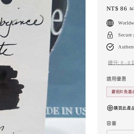
Sale
NT$ 86
R
N
price
p
Worldw
Secure
Authent
總分:
0
-
0
適用優惠
慶祝鯰魚墨
購買此產品
容量