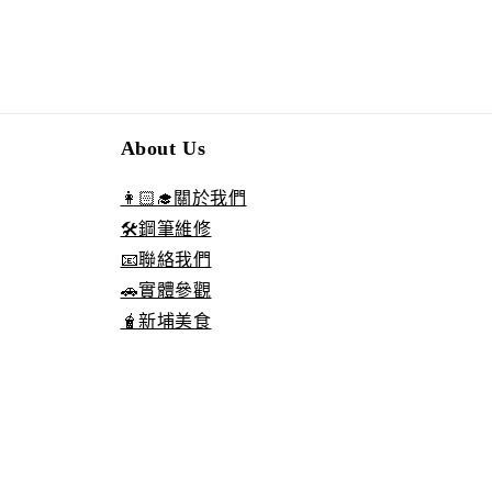
About Us
👩🏻‍🎓關於我們
🛠️鋼筆維修
📧聯絡我們
🚗實體參觀
🧋新埔美食