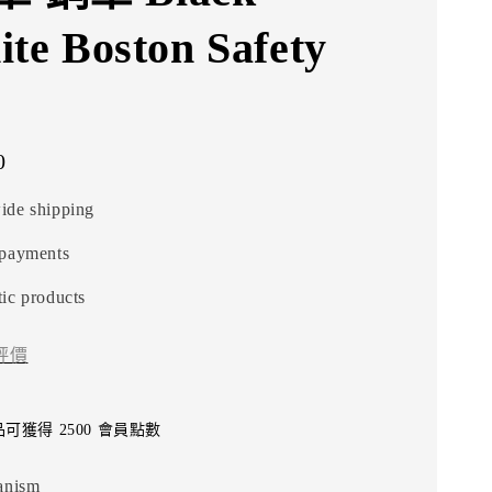
ite Boston Safety
0
ide shipping
 payments
ic products
評價
可獲得 2500 會員點數
anism