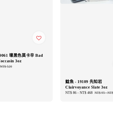
19061 壞黑色莫卡辛 Bad
occasin 3oz
Regular
NT$ 520
price
鯰魚 - 19109 先知岩
Clairvoyance Slate 3oz
Sale
NT$ 86
-
NT$ 468
Regular
NT$ 95
-
NT$
price
price