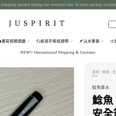
shipping paused during our overseas fair. In-store pickup availa
💼書寫相關週邊
🧻紙張手帳紙膠帶
🪶沾水筆墨

NEW!! International Shipping & Customs
首頁
/ 鯰魚 - 
Pen
鯰魚墨水
鯰魚
安全筆