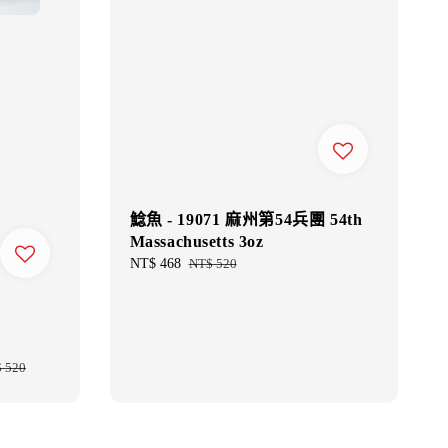
鯰魚 - 19071 麻州第54兵團 54th
Massachusetts 3oz
Sale
NT$ 468
Regular
NT$ 520
price
price
 520