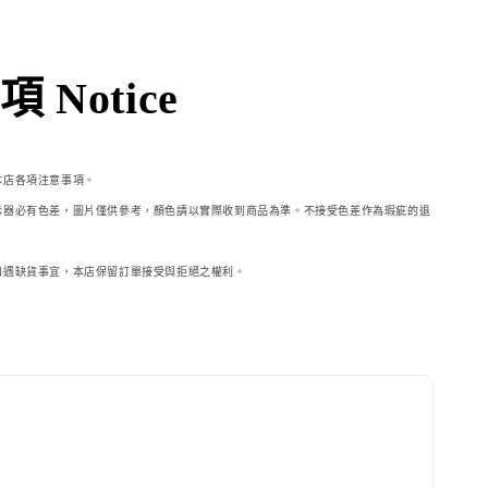
 Notice
本店各項注意事項。
示器必
有色差，圖片僅供參考，顏色請以實際收到商品為準。不接受色差作為瑕疵的退
如遇缺貨事宜，本店保留訂單接受與拒絕之權利。