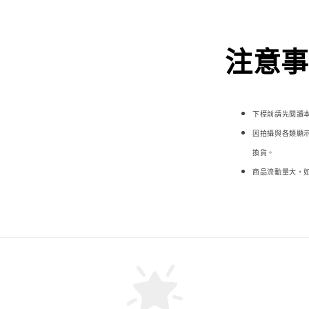
注意事項
下標前請先閱讀
因拍攝與各類顯
換貨。
商品流動量大，