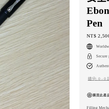
Ebon
Pen
Regular
NT$ 2,50
price
Worldw
Secure
Authent
總分:
0
-
0
購買此產品
Filling Mech