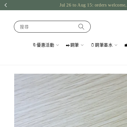
Jul 26 to Aug 15: orders welcome, 
搜尋
🔖優惠活動
✒️鋼筆
🫙鋼筆墨水