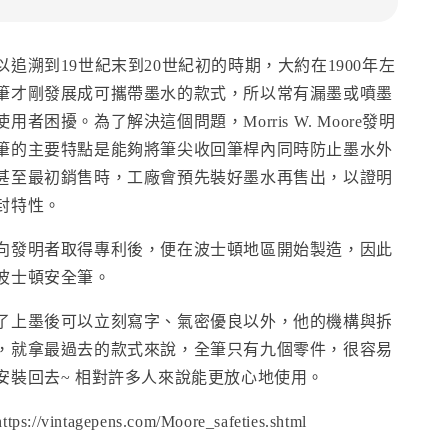
追溯到19世紀末到20世紀初的時期，大約在1900年左
筆才剛發展成可攜帶墨水的款式，所以常有漏墨或噴墨
者困擾。為了解決這個問題，Morris W. Moore發明
筆的主要特點是能夠將筆尖收回筆桿內同時防止墨水外
甚至最初銷售時，工廠會預先裝好墨水再售出，以證明
封特性。
向發明者取得專利後，便在波士頓地區開始製造，因此
波士頓安全筆。
了上墨後可以立刻寫字、氣密優良以外，他的機構與拆
，就拿最過去的款式來說，全筆只有九個零件，很容易
安裝回去~ 相對許多人來說能更放心地使用。
/vintagepens.com/Moore_safeties.shtml