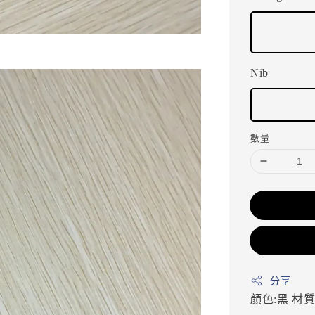
Nib
數量
分享
顏色:黑
材質