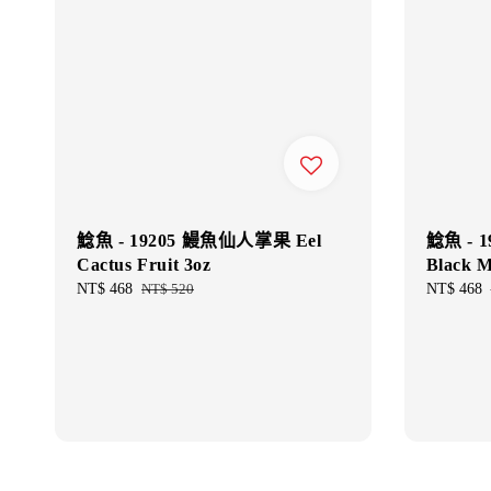
鯰魚 - 19205 鰻魚仙人掌果 Eel
鯰魚 - 
Cactus Fruit 3oz
Black M
Sale
NT$ 468
Regular
NT$ 520
Sale
NT$ 468
price
price
price