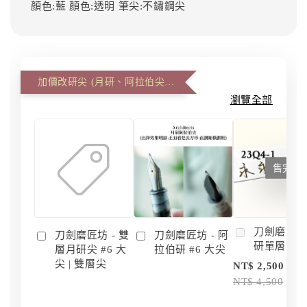
顏色:藍
顏色:透明
筆尖:不鏽鋼尖
加價改研尖 (月研、阿拉伯尖、雙層尖)
瀏覽全部
售完
刀劍磨匠坊 
刀劍磨匠坊 - 雙
刀劍磨匠坊 - 阿
研單層訂
層月研尖 #6 大
拉伯研 #6 大尖
尖 | 雙層尖
NT$ 2,500
NT$ 4,500