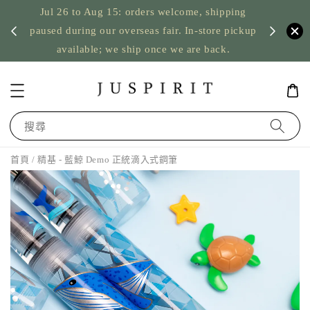
Jul 26 to Aug 15: orders welcome, shipping
暫停寄
US orde
paused during our overseas fair. In-store pickup
available; we ship once we are back.
搜尋
首頁
/ 精基 - 藍鯨 Demo 正統滴入式鋼筆