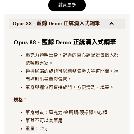
瀏覽更多
尖 | 雙層尖
刀劍磨匠坊 - 雙層雙面
研 #6 大尖 | 雙面尖 反
面尖 十字尖
Opus 88 - 藍鯨 Demo 正統滴入式鋼筆
-
+
NT$ 5,500
NT$ 5,500
Opus 88 - 藍鯨 Demo 正統滴入式鋼筆
NT$ 7,500
NT$ 7,500
壓克力透明筆身，舒適的重心調配讓每個人都
能輕鬆書寫。
加入購物車
通過尾端的旋鈕可以調整氣壓與墨道開關，進
而控制出墨量與氣密。
筆身與握位可直接旋開，方便清洗、填墨。
規格：
筆身材質：壓克力/金屬銅/硬橡膠中心棒
筆蓋不可以套筆尾
重量：27g