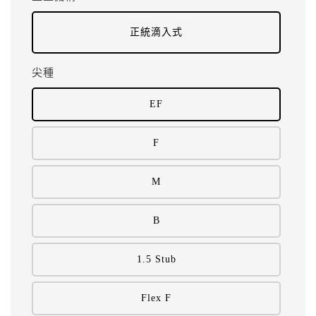
正統滴入式
尖種
EF
F
M
B
1.5 Stub
Flex F