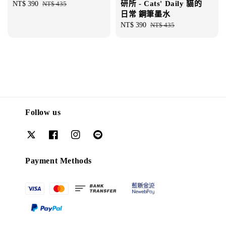
研所 - Cats' Daily 貓的
Sale
NT$ 390
Regular
NT$ 435
日常 鋼筆墨水
price
price
Sale
NT$ 390
Regular
NT$ 435
price
price
Follow us
Payment Methods