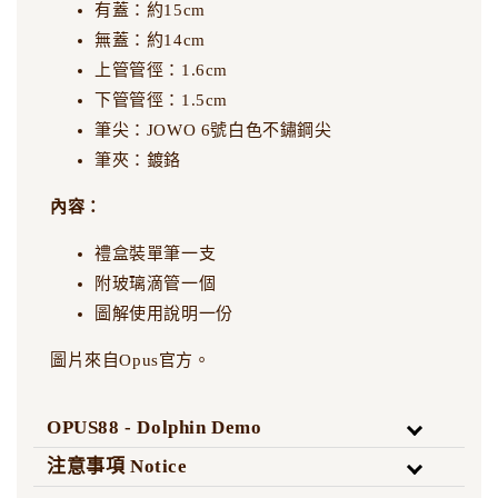
有蓋：約15cm
無蓋：約14cm
上管管徑：1.6cm
下管管徑：1.5cm
筆尖：JOWO 6號白色不鏽鋼尖
筆夾：鍍鉻
內容：
禮盒裝單筆一支
附玻璃滴管一個
圖解使用說明一份
圖片來自Opus官方。
OPUS88 - Dolphin Demo
注意事項 Notice