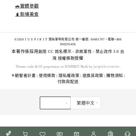
🚗實體參觀
🧋新埔美食
©2026 J U S P I R I T 賈絲筆咧有限公司 統一編號: 60601707。電聯+886
900205436
本著作係採用
創用 CC 姓名標示 - 非商業性 - 禁止改作 3.0 台
灣 授權條款
授權
juspirit.com.tw
Theme code & UI proprietary to JUSPIRIT. Built by
.
⚜️朝聖者計畫
使用條款
隱私權政策
退換貨政策
購物須知
|
|
|
|
|
付款與配送