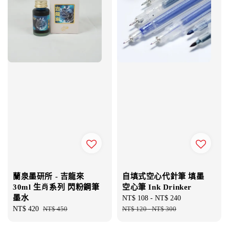
蘭泉墨研所 - 吉龍來
自填式空心代針筆 填墨
30ml 生肖系列 閃粉鋼筆
空心筆 Ink Drinker
墨水
Sale
NT$ 108
-
NT$ 240
Regular
Sale
NT$ 420
Regular
NT$ 450
price
NT$ 120
-
NT$ 300
price
price
price