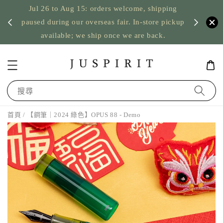
Jul 26 to Aug 15: orders welcome, shipping
暫停寄
US orde
paused during our overseas fair. In-store pickup
available; we ship once we are back.
搜尋
首頁
/ 【鋼筆｜2024 綠色】OPUS 88 - Demo