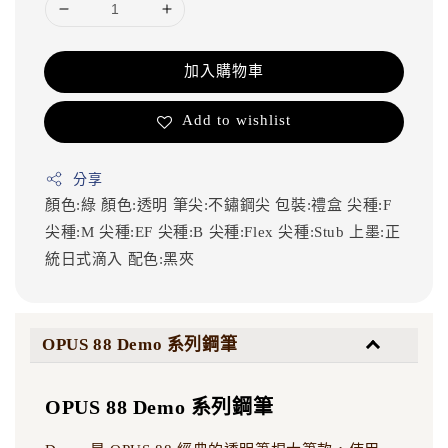
加入購物車
Add to wishlist
分享
顏色:綠
顏色:透明
筆尖:不鏽鋼尖
包裝:禮盒
尖種:F
尖種:M
尖種:EF
尖種:B
尖種:Flex
尖種:Stub
上墨:正
統日式滴入
配色:黑夾
OPUS 88 Demo 系列鋼筆
OPUS 88 Demo 系列鋼筆