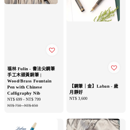
福林 Fulin - 書法尖鋼筆
手工木頭黃銅筆 |
Wood/Brass Fountain
【鋼筆｜金】Laban - 歲
Pen with Chinese
月靜好
Calligraphy Nib
Regular
NT$ 3,600
Sale
NT$ 699
-
NT$ 799
Regular
price
price
NT$ 750
-
NT$ 850
price