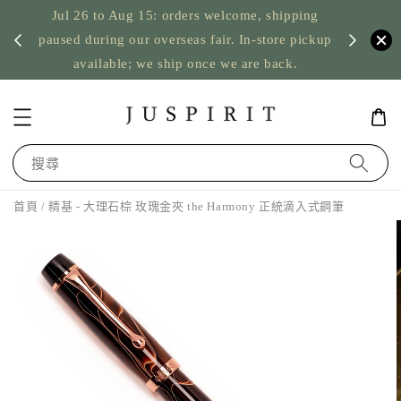
Jul 26 to Aug 15: orders welcome, shipping
暫停寄
US orde
paused during our overseas fair. In-store pickup
available; we ship once we are back.
搜尋
首頁
/ 精基 - 大理石棕 玫瑰金夾 the Harmony 正統滴入式鋼筆