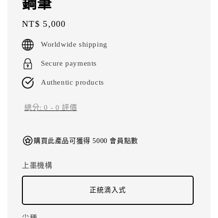
鋼筆
Regular
NT$ 5,000
price
Worldwide shipping
Secure payments
Authentic products
總分:
0
-
0
評價
購買此產品可獲得 5000 會員點數
上墨機構
正統滴入式
尖種