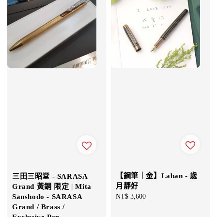
【鋼筆｜金】Laban - 歲
三田三昭堂 - SARASA
月靜好
Grand 黃銅 限定 | Mita
Sanshodo - SARASA
Regular
NT$ 3,600
Grand / Brass /
price
Exclusive Pen