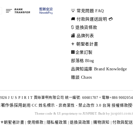
💡 常見問題 FAQ
🚚 付款與運送說明 💳
🔃 退換貨條款
🏬 品牌列表
⚜️ 朝聖者計畫
🏢企業訂製
部落格 Blog
品牌知識庫 Brand Knowledge
雜談 Chaos
2026 J U S P I R I T 賈絲筆咧有限公司 統一編號: 60601707。電聯+886 9002054
本著作係採用
創用 CC 姓名標示 - 非商業性 - 禁止改作 3.0 台灣 授權條款
授
juspirit.com.
Theme code & UI proprietary to JUSPIRIT. Built by
⚜️朝聖者計畫
使用條款
隱私權政策
退換貨政策
購物須知
付款與配送
|
|
|
|
|