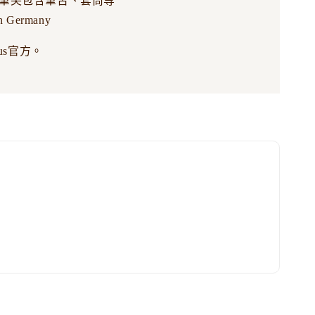
筆尖包含筆舌、套筒等
n Germany
us官方。