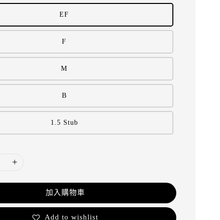
EF
F
M
B
1.5 Stub
加入購物車
Add to wishlist