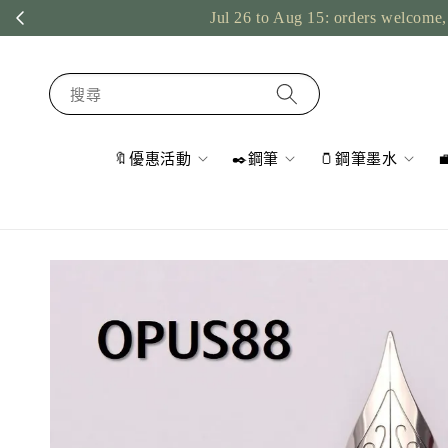
Jul 26 to Aug 15: orders welcome, 
搜尋
🔖優惠活動
✒️鋼筆
🫙鋼筆墨水