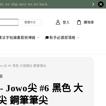
ble; we ship once we are back.
登入
購物車
書法字帖繪畫藝術禪繞
🎓新手必讀部落格
 Jowo尖 #6 黑色 大號鋼尖 鋼筆筆尖
精基
- Jowo尖 #6 黑色 大
尖 鋼筆筆尖