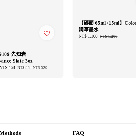
【磚頭 65ml+15ml】Color
鋼筆墨水
Sale
NT$ 1,100
Regular
NT$ 1,200
price
price
19109 先知岩
yance Slate 3oz
NT$ 468
Regular
NT$ 95
-
NT$ 520
price
Methods
FAQ