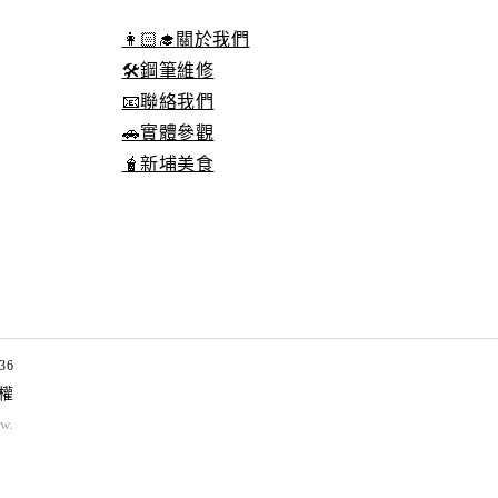
👩🏻‍🎓關於我們
🛠️鋼筆維修
📧聯絡我們
🚗實體參觀
🧋新埔美食
36
權
tw
.