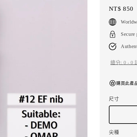
Regular
NT$ 850
price
Worldw
Secure
Authent
總分:
0
-
0
購買此產品
尺寸
尖種